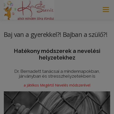
Tovább
a
Menü
tartalomhoz
FŐOLDAL
RÓLAM
SZOLGÁLTATÁSOK
Baj van a gyerekkel?! Bajban a szülő?!
MÓDSZEREIM
BLOG
AKTUÁLIS
Hatékony módszerek a nevelési
helyzetekhez
KAPCSOLAT
IMPRESSZUM
Dr. Bernadett tanácsai a mindennapokban,
járványban és stresszhelyzetekben is
a
Játékos Megértő Nevelés
módszerével