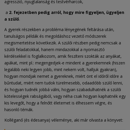
agresszió, nyugtalanság és testvérharcok,
a
2. fejezetben pedig arról, hogy mire figyeljen, ügyeljen
a szülő
.
A gyerek részekben a probléma lényegének feltárása után,
tanulságos példák és megoldáshoz vezető módszerek
megismertetése következik. A szülői részben pedig nemcsak a
szülői feladatokkal, hanem mindazokkal a nyomasztó
kérdésekkel is foglalkozom, amik feszíteni szokták az anyákat,
apákat, mint pl.: megengedjek-e mindent a gyerekemnek (hiszen
legalább neki legyen jobb, mint nekem volt, halljuk gyakran),
hogyan mondjak nemet a gyereknek, miért önt el időről időre a
bűntudat, miért nem tudok türelmesebb, odaadóbb szülő lenni,
és hogyan tudnék jobbá válni, hogyan szabadulhatnék a szülői
kötelességek rabságából, vagy néha csak hogyan kaphatnék egy
kis levegőt, hogy a felnőtt életemet is élhessem végre, és
hasonló témák.
Kolléganő (és édesanya) véleménye, aki már olvasta a könyvet: