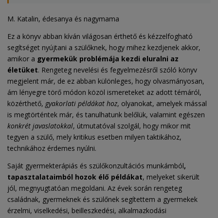
M. Katalin, édesanya és nagymama
Ez a könyv abban kíván világosan érthető és kézzelfogható
segítséget nyújtani a szülőknek, hogy mihez kezdjenek akkor,
amikor a
gyermekük problémája kezdi eluralni az
életüket
. Rengeteg nevelési és fegyelmezésről szóló könyv
megjelent már, de ez abban különleges, hogy olvasmányosan,
ám lényegre törő módon közöl ismereteket az adott témáról,
közérthető,
gyakorlati példákat hoz
, olyanokat, amelyek mással
is megtörténtek már, és tanulhatunk belőlük, valamint egészen
konkrét javaslatokkal
, útmutatóval szolgál, hogy mikor mit
tegyen a szülő, mely kritikus esetben milyen taktikához,
technikához érdemes nyúlni.
Saját gyermekterápiás és szülőkonzultációs munkámból
,
tapasztalataimból hozok élő példákat
, melyeket sikerült
jól, megnyugtatóan megoldani. Az évek során rengeteg
családnak, gyermeknek és szülőnek segítettem a gyermekek
érzelmi, viselkedési, beilleszkedési, alkalmazkodási