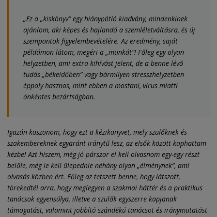
„Ez a „kiskönyv” egy hiánypótló kiadvány, mindenkinek
ajánlom, aki képes és hajlandó a szemléletváltásra, és új
szempontok figyelembevételére. Az eredmény, saját
példámon látom, megéri a „munkát”! Főleg egy olyan
helyzetben, ami extra kihívást jelent, de a benne lévő
tudás „békeidőben” vagy bármilyen stresszhelyzetben
éppoly hasznos, mint ebben a mostani, vírus miatti
önkéntes bezártságban.
Igazán köszönöm, hogy ezt a kézikönyvet, mely szülőknek és
szakembereknek egyaránt iránytű lesz, az elsők között kaphattam
kézbe! Azt hiszem, még jó párszor el kell olvasnom egy-egy részt
belőle, még le kell ülepednie néhány olyan „élménynek”, ami
olvasás közben ért. Főleg az tetszett benne, hogy látszott,
törekedtél arra, hogy meglegyen a szakmai háttér és a praktikus
tanácsok egyensúlya, illetve a szülők egyszerre kapjanak
támogatást, valamint jobbító szándékú tanácsot és iránymutatást