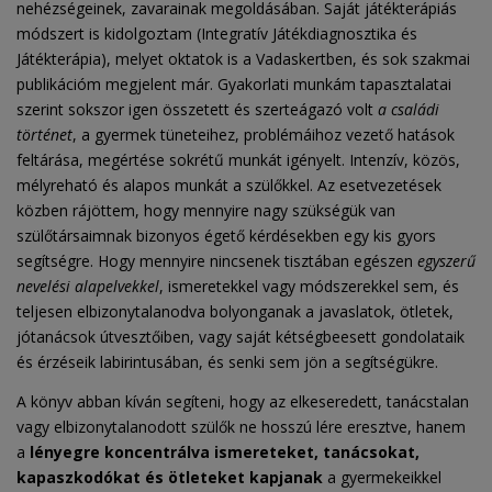
nehézségeinek, zavarainak megoldásában. Saját játékterápiás
módszert is kidolgoztam (Integratív Játékdiagnosztika és
Játékterápia), melyet oktatok is a Vadaskertben, és sok szakmai
publikációm megjelent már. Gyakorlati munkám tapasztalatai
szerint sokszor igen összetett és szerteágazó volt
a családi
történet
, a gyermek tüneteihez, problémáihoz vezető hatások
feltárása, megértése sokrétű munkát igényelt. Intenzív, közös,
mélyreható és alapos munkát a szülőkkel. Az esetvezetések
közben rájöttem, hogy mennyire nagy szükségük van
szülőtársaimnak bizonyos égető kérdésekben egy kis gyors
segítségre. Hogy mennyire nincsenek tisztában egészen
egyszerű
nevelési alapelvekkel
, ismeretekkel vagy módszerekkel sem, és
teljesen elbizonytalanodva bolyonganak a javaslatok, ötletek,
jótanácsok útvesztőiben, vagy saját kétségbeesett gondolataik
és érzéseik labirintusában, és senki sem jön a segítségükre.
A könyv abban kíván segíteni, hogy az elkeseredett, tanácstalan
vagy elbizonytalanodott szülők ne hosszú lére eresztve, hanem
a
lényegre koncentrálva ismereteket, tanácsokat,
kapaszkodókat és ötleteket kapjanak
a gyermekeikkel