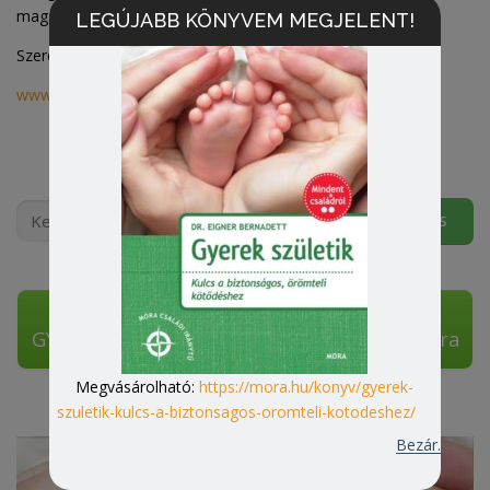
magadnak a saját válaszaidat.
LEGÚJABB KÖNYVEM MEGJELENT!
Szeretettel:Bernadett dr.
www.kapcsolatszerviz.hu
Keresés:
GYEREK SZÜLETIK Megrendelhető ITT a Móra
Kiadónál
Megvásárolható:
https://mora.hu/konyv/gyerek-
szuletik-kulcs-a-biztonsagos-oromteli-kotodeshez/
Bezár.