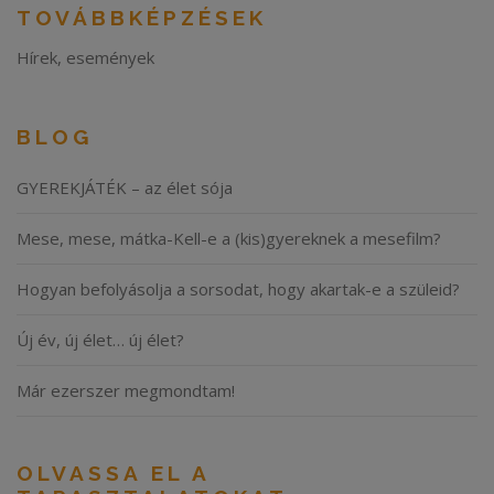
TOVÁBBKÉPZÉSEK
Hírek, események
BLOG
GYEREKJÁTÉK – az élet sója
Mese, mese, mátka-Kell-e a (kis)gyereknek a mesefilm?
Hogyan befolyásolja a sorsodat, hogy akartak-e a szüleid?
Új év, új élet… új élet?
Már ezerszer megmondtam!
OLVASSA EL A