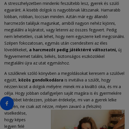
A stresszhelyzetben mindenki feszültebb lesz, gyerek és szülő
egyaránt. A kisebb dolgok is nagyobbnak látszanak. Hamarabb
lobban, robban, loccsan minden. Aztán már egy állandó
harcmezőn találjuk magunkat, amiből nagyon nehéz kijönni,
megtalálni a kijáratot, vagy letenni az összes fegyvert. Pedig
nem lehetetlen, csak lehet, hogy nem egyszerre kell megcsinálni.
Szépen fokozatosan, egymás után csendesíteni az éles
lövedékeket,
a harcmezőt pedig játéktérré változtatni,
új
fegyvernemet találni, békés, biztonságos eszközökkel
megtalálni újra az utat egymáshoz.
A szülőknek szóló könyvben a megoldásokat keresem a szülővel
együtt,
közös gondolkodásra
is invitálva a szülőt, hogy
nézzen kicsit a dolgok mélyére: minek mi a kiváltó oka, és mi a
célja. Hogy jobban odafigyeljen saját magára is és gyermekére
is, többet kérdezzen, jobban érdekelje, mi van a gyerek lelke
mélyén, ne csak azt nézze, milyen zavaró a (felszíni)
viselkedése,
hogy képes
legyen felé