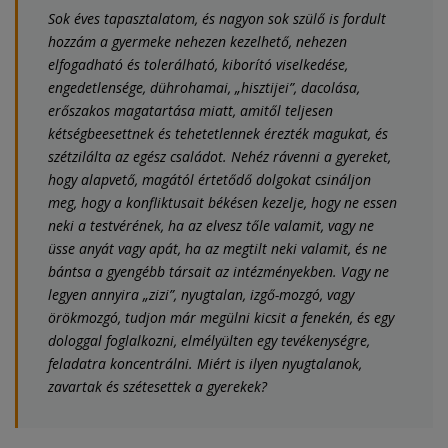
Sok éves tapasztalatom, és nagyon sok szülő is fordult
hozzám a gyermeke nehezen kezelhető, nehezen
elfogadható és tolerálható, kiborító viselkedése,
engedetlensége, dührohamai,
„hisztijei”, dacolása,
erőszakos magatartása
miatt, amitől teljesen
kétségbeesettnek és tehetetlennek érezték magukat, és
szétzilálta az egész családot. Nehéz rávenni a gyereket,
hogy alapvető, magától értetődő dolgokat csináljon
meg, hogy a konfliktusait békésen kezelje, hogy ne essen
neki a testvérének, ha az elvesz tőle valamit, vagy ne
üsse anyát vagy apát, ha az megtilt neki valamit, és ne
bántsa a gyengébb társait az intézményekben. Vagy ne
legyen annyira „zizi”,
nyugtalan, izgő-mozgó, vagy
örökmozgó
, tudjon már megülni kicsit a fenekén, és egy
dologgal foglalkozni, elmélyülten egy tevékenységre,
feladatra koncentrálni. Miért is ilyen nyugtalanok,
zavartak és szétesettek a gyerekek?