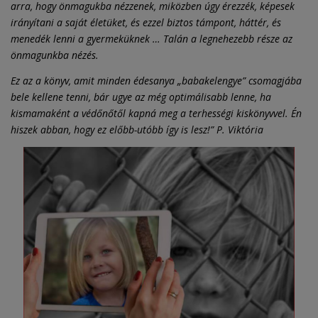
arra, hogy önmagukba nézzenek, miközben úgy érezzék, képesek
irányítani a saját életüket, és ezzel biztos támpont, háttér, és
menedék lenni a gyermeküknek … Talán a legnehezebb része az
önmagunkba nézés.
Ez az a könyv, amit minden édesanya „babakelengye” csomagjába
bele kellene tenni, bár ugye az még optimálisabb lenne, ha
kismamaként a védőnőtől kapná meg a terhességi kiskönyvvel. Én
hiszek abban, hogy ez előbb-utóbb így is lesz!” P. Viktória