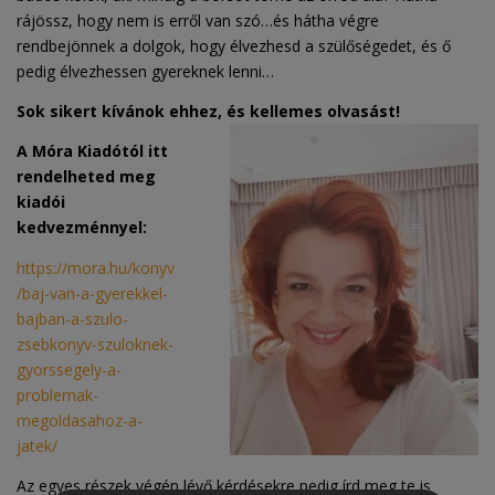
rájössz, hogy nem is erről van szó…és hátha végre
rendbejönnek a dolgok, hogy élvezhesd a szülőségedet, és ő
pedig élvezhessen gyereknek lenni…
Sok sikert kívánok ehhez, és kellemes olvasást!
A Móra Kiadótól itt
rendelheted meg
kiadói
kedvezménnyel:
https://mora.hu/konyv
/baj-van-a-gyerekkel-
bajban-a-szulo-
zsebkonyv-szuloknek-
gyorssegely-a-
problemak-
megoldasahoz-a-
jatek/
Az egyes részek végén lévő kérdésekre pedig írd meg te is