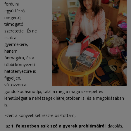
fordulni
együttérző,
megértő,
támogató
szeretettel. És ne
csak a
gyermekére,
hanem
önmagára, és a
többi környezeti
hatótényezőre is
figyeljen,
változzon a
gondolkodásmódja, találja meg a maga szerepét és
lehetőségeit a nehézségek létrejöttében is, és a megoldásában
is.
Ezért a könyvet két részre osztottam,
az
1. fejezetben esik szó a gyerek problémáiról
: dacolás,