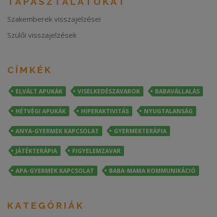
TAPASZTALATOKAT
Szakemberek visszajelzései
Szülői visszajelzések
CÍMKÉK
ELVÁLT APUKÁK
VISELKEDÉSZAVAROK
BABAVÁLLALÁS
HÉTVÉGI APUKÁK
HIPERAKTIVITÁS
NYUGTALANSÁG
ANYA-GYERMEK KAPCSOLAT
GYERMEKTERÁPIA
JÁTÉKTERÁPIA
FIGYELEMZAVAR
APA-GYERMEK KAPCSOLAT
BABA-MAMA KOMMUNIKÁCIÓ
KATEGÓRIÁK