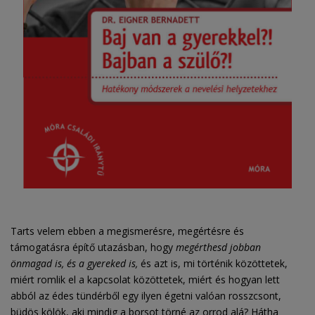
Tarts velem ebben a megismerésre, megértésre és
támogatásra építő utazásban, hogy
megérthesd jobban
önmagad is, és a gyereked is,
és azt is, mi történik közöttetek,
miért romlik el a kapcsolat közöttetek, miért és hogyan lett
abból az édes tündérből egy ilyen égetni valóan rosszcsont,
büdös kölök, aki mindig a borsot törné az orrod alá? Hátha