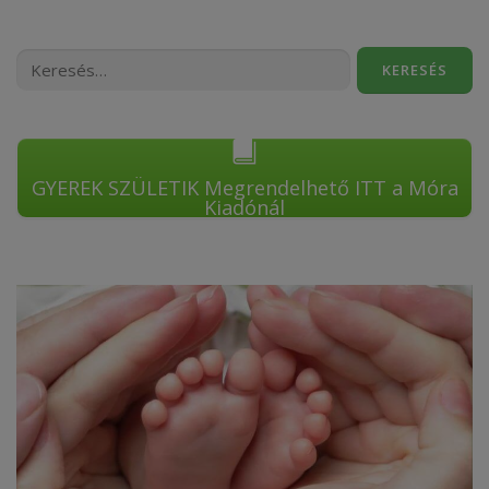
Keresés:
GYEREK SZÜLETIK Megrendelhető ITT a Móra
Kiadónál