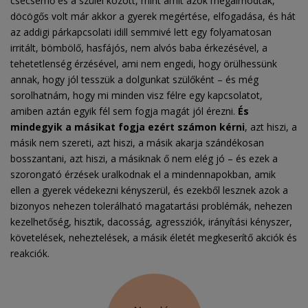
csecsemő és a szülei között, mint amit azok megálmodtak,
döcögős volt már akkor a gyerek megértése, elfogadása, és hát
az addigi párkapcsolati idill semmivé lett egy folyamatosan
irritált, bömbölő, hasfájós, nem alvós baba érkezésével, a
tehetetlenség érzésével, ami nem engedi, hogy örülhessünk
annak, hogy jól tesszük a dolgunkat szülőként – és még
sorolhatnám, hogy mi minden visz félre egy kapcsolatot,
amiben aztán egyik fél sem fogja magát jól érezni.
És
mindegyik a másikat fogja ezért számon kérni
, azt hiszi, a
másik nem szereti, azt hiszi, a másik akarja szándékosan
bosszantani, azt hiszi, a másiknak ő nem elég jó – és ezek a
szorongató érzések uralkodnak el a mindennapokban, amik
ellen a gyerek védekezni kényszerül, és ezekből lesznek azok a
bizonyos nehezen tolerálható magatartási problémák, nehezen
kezelhetőség, hisztik, dacosság, agressziók, irányítási kényszer,
követelések, neheztelések, a másik életét megkeserítő akciók és
reakciók.