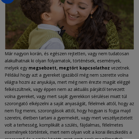
Már nagyon korán, és egészen rejtetten, vagy nem tudatosan
alakulhatnak ki olyan folyamatok, történések, események,
melyek egy
megsebzett, megtört kapcsolathoz
vezetnek.
Például hogy azt a gyereket igazából még nem szerette volna
világra hozni az anyukája, mert még nem érezte magát eléggé
felkészültnek, vagy éppen nem az aktuális párjától tervezett
volna gyereket, vagy mert saját gyerekkori sérülései miatt túl
szorongató elképzelni a saját anyaságát, félelmek attól, hogy az
nem fog menni, szorongások attól, hogy hogyan is fogja majd
szeretni, életben tartani a gyermekét, vagy mert veszélyeztetett
volt a terhesség, komplikált a szülés, fájdalmas, félelmetes
események történtek, mert nem olyan volt a korai illeszkedés a