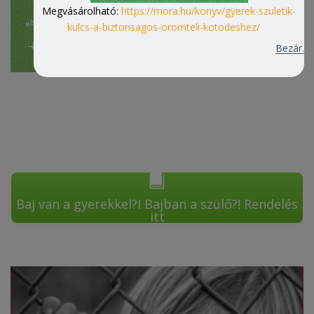
Megvásárolható:
https://mora.hu/konyv/gyerek-szuletik-
kulcs-a-biztonsagos-oromteli-kotodeshez/
Bezár.
Baj van a gyerekkel?I Bajban a szülő?! Rendelés
itt