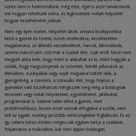
szinte nem is funkcionálunk, még este, éjjel is azon tanakodunk,
mit hogyan tehettünk volna, és legközelebb melyik helyzetet
hogyan kezelhetnénk jobban.
Nem egy ilyen esetet, helyzetet látok, annyira középpontba
kerül a gyerek és tünete, tüneti viselkedése, kezelhetetlen
magatartása, az állandó veszekedések, harcok, kiborulások,
semmi másról sem szól már a családi élet, csak erről. Most nem
megyek abba bele, hogy miért is alakulhat ez ki, miért hagyják a
szülők, hogy megszűnjenek az örömteli, felnőtt pillanatok az
életükben, a párjukkal vagy saját magukkal töltött idők, a
gyengédség, a szerelmi, a szexuális élet, hogy folyton a
gyerekkel való közelharcok mérgezzék meg még a boldognak
tervezett vagy indult helyzeteket, együttléteket, játékokat,
programokat is. Valamit talán elfed a gyerek, mint
problémafókusz, hiszen ezzel vannak elfoglalva a szülők, nem
kell az egyéb, esetleg ijesztőbb nehézségekkel foglalkozni. És ez
így valami kóros módon mégiscsak egyben tartja a családot,
folyamatos a működése, bár nem éppen boldogan.