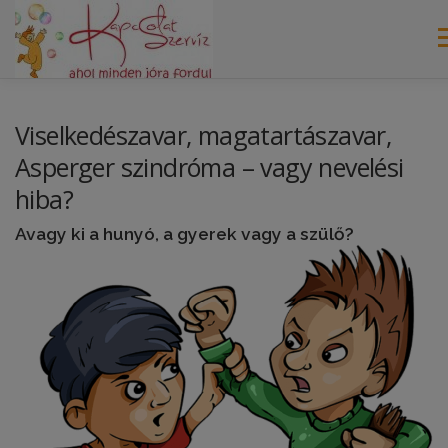
Tovább
a
M
tartalomhoz
FŐOLDAL
RÓLAM
SZOLGÁLTATÁSOK
Viselkedészavar, magatartászavar,
Asperger szindróma – vagy nevelési
hiba?
MÓDSZEREIM
BLOG
AKTUÁLIS
KAPCSOLAT
Avagy ki a hunyó, a gyerek vagy a szülő?
IMPRESSZUM