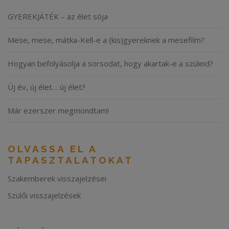
GYEREKJÁTÉK – az élet sója
Mese, mese, mátka-Kell-e a (kis)gyereknek a mesefilm?
Hogyan befolyásolja a sorsodat, hogy akartak-e a szüleid?
Új év, új élet… új élet?
Már ezerszer megmondtam!
OLVASSA EL A
TAPASZTALATOKAT
Szakemberek visszajelzései
Szülői visszajelzések