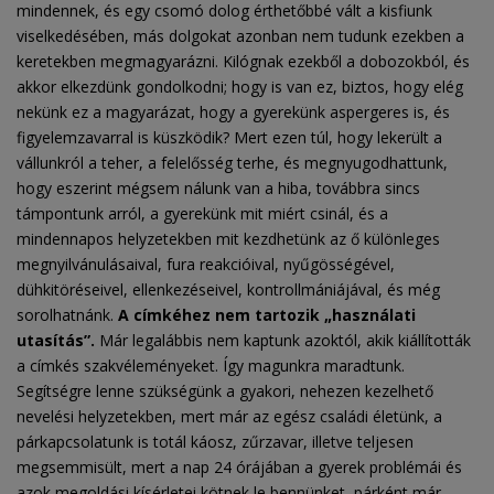
mindennek, és egy csomó dolog érthetőbbé vált a kisfiunk
viselkedésében, más dolgokat azonban nem tudunk ezekben a
keretekben megmagyarázni. Kilógnak ezekből a dobozokból, és
akkor elkezdünk gondolkodni; hogy is van ez, biztos, hogy elég
nekünk ez a magyarázat, hogy a gyerekünk aspergeres is, és
figyelemzavarral is küszködik? Mert ezen túl, hogy lekerült a
vállunkról a teher, a felelősség terhe, és megnyugodhattunk,
hogy eszerint mégsem nálunk van a hiba, továbbra sincs
támpontunk arról, a gyerekünk mit miért csinál, és a
mindennapos helyzetekben mit kezdhetünk az ő különleges
megnyilvánulásaival, fura reakcióival, nyűgösségével,
dühkitöréseivel, ellenkezéseivel, kontrollmániájával, és még
sorolhatnánk.
A címkéhez nem tartozik „használati
utasítás”.
Már legalábbis nem kaptunk azoktól, akik kiállították
a címkés szakvéleményeket. Így magunkra maradtunk.
Segítségre lenne szükségünk a gyakori, nehezen kezelhető
nevelési helyzetekben, mert már az egész családi életünk, a
párkapcsolatunk is totál káosz, zűrzavar, illetve teljesen
megsemmisült, mert a nap 24 órájában a gyerek problémái és
azok megoldási kísérletei kötnek le bennünket, párként már