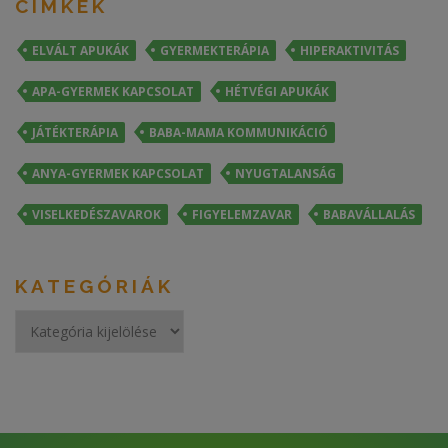
CÍMKÉK
ELVÁLT APUKÁK
GYERMEKTERÁPIA
HIPERAKTIVITÁS
APA-GYERMEK KAPCSOLAT
HÉTVÉGI APUKÁK
JÁTÉKTERÁPIA
BABA-MAMA KOMMUNIKÁCIÓ
ANYA-GYERMEK KAPCSOLAT
NYUGTALANSÁG
VISELKEDÉSZAVAROK
FIGYELEMZAVAR
BABAVÁLLALÁS
KATEGÓRIÁK
Kategóriák