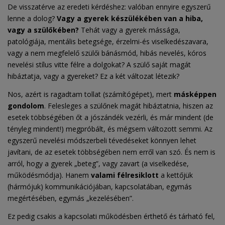
De visszatérve az eredeti kérdéshez: valóban ennyire egyszerű
lenne a dolog?
Vagy a gyerek készülékében van a hiba,
vagy a szülőkében?
Tehát vagy a gyerek mássága,
patológiája, mentális betegsége, érzelmi-és viselkedészavara,
vagy a nem megfelelő szülői bánásmód, hibás nevelés, kóros
nevelési stílus vitte félre a dolgokat? A szülő saját magát
hibáztatja, vagy a gyereket? Ez a két változat létezik?
Nos, azért is ragadtam tollat (számítógépet), mert
másképpen
gondolom
. Felesleges a szülőnek magát hibáztatnia, hiszen az
esetek többségében őt a jószándék vezérli, és már mindent (de
tényleg mindent!) megpróbált, és mégsem változott semmi. Az
egyszerű nevelési módszerbeli tévedéseket könnyen lehet
javítani, de az esetek többségében nem erről van szó. És nem is
arról, hogy a gyerek „beteg”, vagy zavart (a viselkedése,
működésmódja). Hanem
valami félresiklott
a kettőjük
(hármójuk) kommunikációjában, kapcsolatában, egymás
megértésében, egymás „kezelésében”.
Ez pedig csakis a kapcsolati működésben érthető és tárható fel,