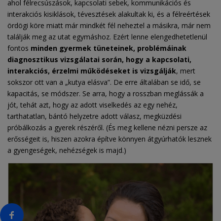
ahol félrecsúszások, kapcsolati sebek, kommunikációs és
interakciós kisiklások, tévesztések alakultak ki, és a félreértések
ördögi köre miatt már mindkét fél neheztel a másikra, már nem
találják meg az utat egymáshoz. Ezért lenne elengedhetetlenül
fontos
minden gyermek tüneteinek, problémáinak
diagnosztikus vizsgálatai során, hogy a kapcsolati,
interakciós, érzelmi működéseket is vizsgálják
, mert
sokszor ott van a „kutya elásva”. De erre általában se idő, se
kapacitás, se módszer. Se arra, hogy a rosszban meglássák a
jót, tehát azt, hogy az adott viselkedés az egy nehéz,
tarthatatlan, bántó helyzetre adott válasz, megküzdési
próbálkozás a gyerek részéről. (És meg kellene nézni persze az
erősségeit is, hiszen azokra építve könnyen átgyúrhatók lesznek
a gyengeségek, nehézségek is majd.)