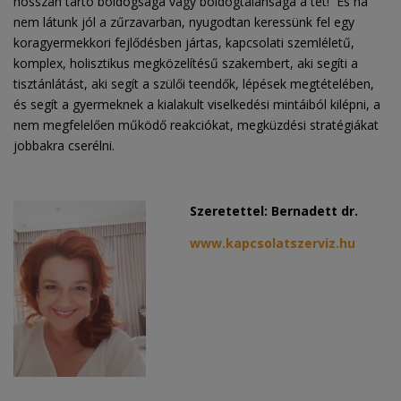
hosszan tartó boldogsága vagy boldogtalansága a tét! És ha
nem látunk jól a zűrzavarban, nyugodtan keressünk fel egy
koragyermekkori fejlődésben jártas, kapcsolati szemléletű,
komplex, holisztikus megközelítésű szakembert, aki segíti a
tisztánlátást, aki segít a szülői teendők, lépések megtételében,
és segít a gyermeknek a kialakult viselkedési mintáiból kilépni, a
nem megfelelően működő reakciókat, megküzdési stratégiákat
jobbakra cserélni.
Szeretettel: Bernadett dr.
www.kapcsolatszerviz.hu