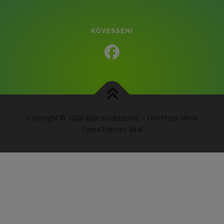
KÖVESSEN!
Copyright © 2026 kapcsolatszervíz
–
OnePress
téma
FameThemes által