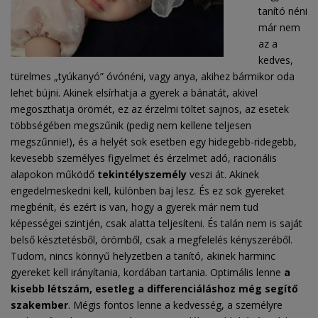
tanító néni
már nem
az a
kedves,
türelmes „tyúkanyó” óvónéni, vagy anya, akihez bármikor oda
lehet bújni. Akinek elsírhatja a gyerek a bánatát, akivel
megoszthatja örömét, ez az érzelmi töltet sajnos, az esetek
többségében megszűnik (pedig nem kellene teljesen
megszűnnie!), és a helyét sok esetben egy hidegebb-ridegebb,
kevesebb személyes figyelmet és érzelmet adó, racionális
alapokon működő
tekintélyszemély
veszi át. Akinek
engedelmeskedni kell, különben baj lesz. És ez sok gyereket
megbénít, és ezért is van, hogy a gyerek már nem tud
képességei szintjén, csak alatta teljesíteni. És talán nem is saját
belső késztetésből, örömből, csak a megfelelés kényszeréből.
Tudom, nincs könnyű helyzetben a tanító, akinek harminc
gyereket kell irányítania, kordában tartania. Optimális lenne
a
kisebb létszám, esetleg a differenciáláshoz még segítő
szakember
. Mégis fontos lenne a kedvesség, a személyre