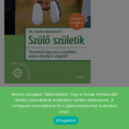
Kedves Látogató! Tájékoztatjuk, hogy a honlap felhasználói
élmény fokozásának érdekében sütiket alkalmazunk. A
honlapunk használatával ön a tájékoztatásunkat tudomásul
veszi.
Elfogadom