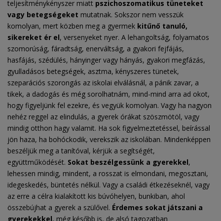
teljesítménykényszer miatt
pszichoszomatikus tüneteket
vagy betegségeket
mutatnak. Sokszor nem vesszük
komolyan, mert közben meg a gyermek
kitűnő tanuló,
sikereket ér el
, versenyeket nyer. A lehangoltság, folyamatos
szomorúság, fáradtság, enerváltság, a gyakori fejfájás,
hasfájás, szédülés, hányinger vagy hányás, gyakori megfázás,
gyulladásos betegségek, asztma, kényszeres tünetek,
szeparációs szorongás az iskolai elválásnál, a pánik zavar, a
tikek, a dadogás és még sorolhatnám, mind-mind arra ad okot,
hogy figyeljünk fel ezekre, és vegyük komolyan. Vagy ha nagyon
nehéz reggel az elindulás, a gyerek órákat szöszmötöl, vagy
mindig otthon hagy valamit. Ha sok figyelmeztetéssel, beírással
jön haza, ha bohóckodik, verekszik az iskolában. Mindenképpen
beszéljük meg a tanítóval, kérjük a segítségét,
együttműködését.
Sokat beszélgessünk a gyerekkel
,
lehessen mindig, mindent, a rosszat is elmondani, megosztani,
idegeskedés, büntetés nélkül. Vagy a családi étkezéseknél, vagy
az erre a célra kialakított kis búvóhelyen, bunkiban, ahol
összebújhat a gyerek a szülővel.
Érdemes sokat játszani a
gyerekekkel
, még később is, de alsó tagozatban