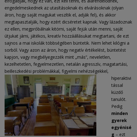
elfogadják, hogy ez van, ezt kell tenni, és alárendelődnek,
engedelmeskednek az utasításoknak és elvárásoknak (olyan
áron, hogy saját magukat veszítik el, adják fel), és akkor
megtapasztalják, hogy ezért dicséretet kapnak. Vagy lázadoznak
ez ellen, megpróbálnak kitörni, saját fejük után menni, saját
útjukat járni, játékos, kreatív hozzáállásukat megtartani, de ezt
sajnos a mai iskolák többségében büntetik. Nem lehet kilógni a
sorból. Vagy azon az áron, hogy negatív értékelést, büntetést
kapjon, vagy megbélyegezzék mint „más”, neveletlen,
kezelhetetlen, fegyelmezetlen, netalán agresszív, magatartási,
beilleszkedési problémákkal,
figyelmi nehézségekkel,
hiperaktivi
tással
küzdő
tanulót.
Pedig
minden
gyerek
egyénisé
g
– ezt