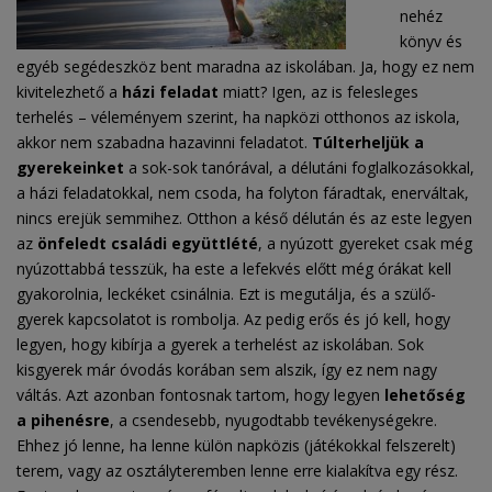
nehéz
könyv és
egyéb segédeszköz bent maradna az iskolában. Ja, hogy ez nem
kivitelezhető a
házi feladat
miatt? Igen, az is felesleges
terhelés – véleményem szerint, ha napközi otthonos az iskola,
akkor nem szabadna hazavinni feladatot.
Túlterheljük a
gyerekeinket
a sok-sok tanórával, a délutáni foglalkozásokkal,
a házi feladatokkal, nem csoda, ha folyton fáradtak, enerváltak,
nincs erejük semmihez. Otthon a késő délután és az este legyen
az
önfeledt családi együttlété
, a nyúzott gyereket csak még
nyúzottabbá tesszük, ha este a lefekvés előtt még órákat kell
gyakorolnia, leckéket csinálnia. Ezt is megutálja, és a szülő-
gyerek kapcsolatot is rombolja. Az pedig erős és jó kell, hogy
legyen, hogy kibírja a gyerek a terhelést az iskolában. Sok
kisgyerek már óvodás korában sem alszik, így ez nem nagy
váltás. Azt azonban fontosnak tartom, hogy legyen
lehetőség
a pihenésre
, a csendesebb, nyugodtabb tevékenységekre.
Ehhez jó lenne, ha lenne külön napközis (játékokkal felszerelt)
terem, vagy az osztályteremben lenne erre kialakítva egy rész.