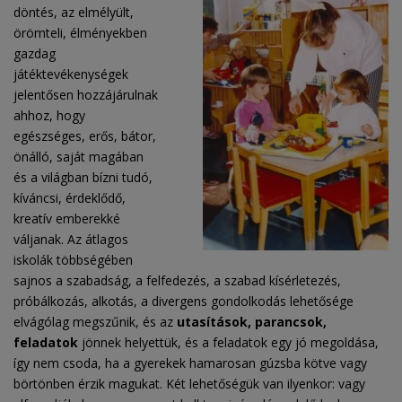
döntés, az elmélyült,
örömteli, élményekben
gazdag
játéktevékenységek
jelentősen hozzájárulnak
ahhoz, hogy
egészséges, erős, bátor,
önálló, saját magában
és a világban bízni tudó,
kíváncsi, érdeklődő,
kreatív emberekké
váljanak. Az átlagos
iskolák többségében
sajnos a szabadság, a felfedezés, a szabad kísérletezés,
próbálkozás, alkotás, a divergens gondolkodás lehetősége
elvágólag megszűnik, és az
utasítások, parancsok,
feladatok
jönnek helyettük, és a feladatok egy jó megoldása,
így nem csoda, ha a gyerekek hamarosan gúzsba kötve vagy
börtönben érzik magukat. Két lehetőségük van ilyenkor: vagy