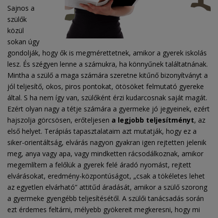
Sajnos a
szülők
közül
sokan úgy
gondolják, hogy ők is megmérettetnek, amikor a gyerek iskolás
lesz. És szégyen lenne a számukra, ha könnyűnek találtatnának.
Mintha a szülő a maga számára szeretne kitűnő bizonyítványt a
jól teljesítő, okos, piros pontokat, ötösöket felmutató gyereke
által. S ha nem így van, szülőként érzi kudarcosnak saját magát.
Ezért olyan nagy a tétje számára a gyermeke jó jegyeinek, ezért
hajszolja görcsösen, erőteljesen
a legjobb teljesítményt
, az
első helyet. Terápiás tapasztalataim azt mutatják, hogy ez a
siker-orientáltság, elvárás nagyon gyakran igen rejtetten jelenik
meg, anya vagy apa, vagy mindketten rácsodálkoznak, amikor
megemlítem a felőlük a gyerek felé áradó nyomást, rejtett
elvárásokat, eredmény-központúságot, „csak a tökéletes lehet
az egyetlen elvárható” attitűd áradását, amikor a szülő szorong
a gyermeke gyengébb teljesítésétől. A szülői tanácsadás során
ezt érdemes feltárni, mélyebb gyökereit megkeresni, hogy mi