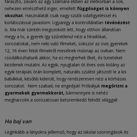
fárasztó, zavaró az agy számára ebben az életkorban a sok,
nehezen emészthető inger, emellett
függőséget is könnyen
okozhat
. Használatát csak nagy szülői odafigyeléssel és
korlátozással javaslom. Ugyanígy a kontrollálatlan
tévénézést
is. Ma már szintén megszokott lett, hogy otthon állandóan
megy a tv, a gyerek így szűretlenül nézi a híradókat,
sorozatokat, nem neki való filmeket, sokszor az ovis gyerekek
12, 16 éven felüli filmekről mesélnek másnap az oviban. Nem
csodálkozhatunk akkor, ha ez megterheli őket, és tüneteket
kezdenek mutatni. Az egyik, nyugtalan öt éves ovis kislány az
egyik terápiás órán komplett, naturális szülést játszott le a kis
babákkal, később kiderült, hogy rendszeresen nézi a kórházas
sorozatot. Nem szabad, ne engedjük! Próbáljuk
megőrizni a
gyermekek gyermekkorát,
bármennyire is nehéz
megharcolni a sorozatosan betüremkedő felnőtt világgal!
Ha baj van
Leginkább a lányokra jellemző, hogy az iskolai szorongások és