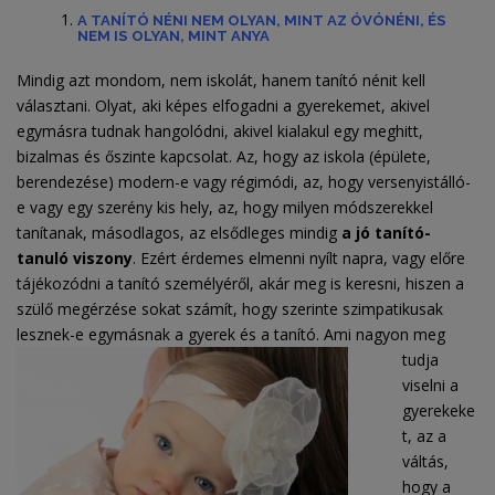
A TANÍTÓ NÉNI NEM OLYAN, MINT AZ ÓVÓNÉNI, ÉS
NEM IS OLYAN, MINT ANYA
Mindig azt mondom, nem iskolát, hanem tanító nénit kell
választani. Olyat, aki képes elfogadni a gyerekemet, akivel
egymásra tudnak hangolódni, akivel kialakul egy meghitt,
bizalmas és őszinte kapcsolat. Az, hogy az iskola (épülete,
berendezése) modern-e vagy régimódi, az, hogy versenyistálló-
e vagy egy szerény kis hely, az, hogy milyen módszerekkel
tanítanak, másodlagos, az elsődleges mindig
a jó tanító-
tanuló viszony
. Ezért érdemes elmenni nyílt napra, vagy előre
tájékozódni a tanító személyéről, akár meg is keresni, hiszen a
szülő megérzése sokat számít, hogy szerinte szimpatikusak
lesznek-e egymásnak a
gyerek és a tanító. Ami nagyon meg
tudja
viselni a
gyerekeke
t, az a
váltás,
hogy a