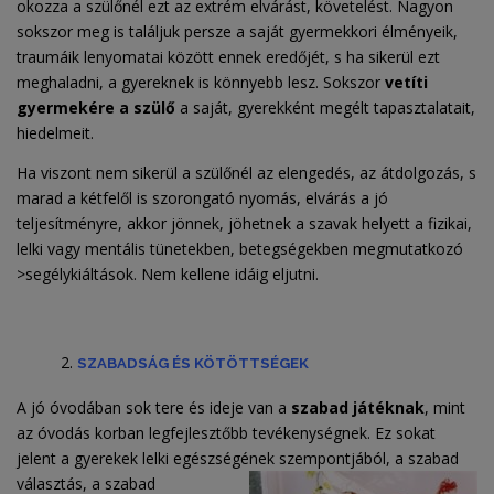
okozza a szülőnél ezt az extrém elvárást, követelést. Nagyon
sokszor meg is találjuk persze a saját gyermekkori élményeik,
traumáik lenyomatai között ennek eredőjét, s ha sikerül ezt
meghaladni, a gyereknek is könnyebb lesz. Sokszor
vetíti
gyermekére a szülő
a saját, gyerekként megélt tapasztalatait,
hiedelmeit.
Ha viszont nem sikerül a szülőnél az elengedés, az átdolgozás, s
marad a kétfelől is szorongató nyomás, elvárás a jó
teljesítményre, akkor jönnek, jöhetnek a szavak helyett a fizikai,
lelki vagy mentális tünetekben, betegségekben megmutatkozó
>segélykiáltások. Nem kellene idáig eljutni.
SZABADSÁG ÉS KÖTÖTTSÉGEK
A jó óvodában sok tere és ideje van a
szabad játéknak
, mint
az óvodás korban legfejlesztőbb tevékenységnek. Ez sokat
jelent a gyerekek lelki egészségének szempontjából, a szabad
választás, a szabad