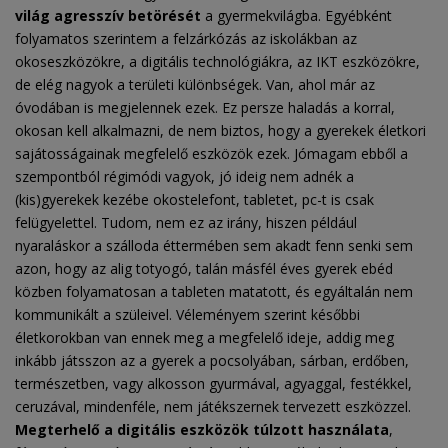
világ agresszív betörését
a gyermekvilágba. Egyébként
folyamatos szerintem a felzárkózás az iskolákban az
okoseszközökre, a digitális technológiákra, az IKT eszközökre,
de elég nagyok a területi különbségek. Van, ahol már az
óvodában is megjelennek ezek. Ez persze haladás a korral,
okosan kell alkalmazni, de nem biztos, hogy a gyerekek életkori
sajátosságainak megfelelő eszközök ezek. Jómagam ebből a
szempontból régimódi vagyok, jó ideig nem adnék a
(kis)gyerekek kezébe okostelefont, tabletet, pc-t is csak
felügyelettel. Tudom, nem ez az irány, hiszen például
nyaraláskor a szálloda éttermében sem akadt fenn senki sem
azon, hogy az alig totyogó, talán másfél éves gyerek ebéd
közben folyamatosan a tableten matatott, és egyáltalán nem
kommunikált a szüleivel. Véleményem szerint későbbi
életkorokban van ennek meg a megfelelő ideje, addig meg
inkább játsszon az a gyerek a pocsolyában, sárban, erdőben,
természetben, vagy alkosson gyurmával, agyaggal, festékkel,
ceruzával, mindenféle, nem játékszernek tervezett eszközzel.
Megterhelő a digitális eszközök túlzott használata
,