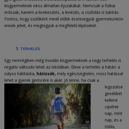
kisgyermeknek okoz álmatlan éjszakákat. Nemcsak a fizikai
erőszak, hanem a kirekesztés, a lenézés, a csúfolás is bántás.
Fontos, hogy szülőként minél előbb észrevegyük gyermekünkön
ennek jeleit, és megtegyük a megfelelő lépéseket.
TERHELÉS
Egy nemrégiben még óvodás kisgyermeknek a nagy terhelés is
negatív változás lehet az iskolában. Eleve a terhelés a hátán: a
súlyos hátitáska,
hátizsák,
mely egészségtelen, rossz hatással
lehet a gyerek gerincére
is akár. Jó lenne, ha csak a
legszüksé
gesebbet
kellene
cipelnie
nap, mint
nap, és a
többi,