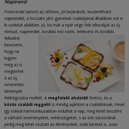
Napirend
Fontosnak tartom az otthoni, jól bejáratott, kiszámítható
napirendet, a hozzám járó gyerekek családjaival általában ezt is
ki szoktuk alakítani. Jó, ha már a nyár vége felé elkezdjük az új
ritmust, napirendet, korábbi
esti rutint, lefekvést és korábbi
felkelést
bevezetni,
hogy ne
legyen
még az is
megterhel
ő az új,
ismeretlen
élmények
feldolgozása mellett. A
megfelelő alvásidő
fontos, és a
közös családi reggelit
is mindig ajánlom a családoknak, mivel
így sokkal harmonikusabban indulhat a nap, meg lehet beszélni
a várható eseményeket, nehézségeket, s az esti vacsoránál
pedig meg lehet osztani az élményeket, ezek keretet is, azaz