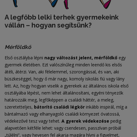
A legfőbb lelki terhek gyermekeink
vállán – hogyan segítsünk?
Mérföldkő
Első osztályba lépni
nagy változást jelent, mérföldkő
egy
gyermek életében. Ezt valószínűleg minden leendő kis elsős
átéli, átérzi. Van, aki félelemmel, szorongással, és van, aki
büszkeséggel, hogy ő már nagy, komoly iskolás fiú vagy lány
lett. Az, hogy hogyan viselik a gyerekek az általános iskola első
osztályába lépést, nem lehet általánosítani, egyéni tényezők
határozzák meg, legfőképpen a családi háttér, a meleg,
szeretetteljes,
bátorító családi légkör
inkább inspirál, míg a
bántalmazó vagy elhanyagoló családi környezet óvatossá,
védekezővé tesz vagy tehet.
A gyerek védekezése
pedig
alapvetően kétféle lehet: vagy csendesen, passzívan próbál
„túlélni”, vagy hevesen fel akarja magára hívni a figyelmet,