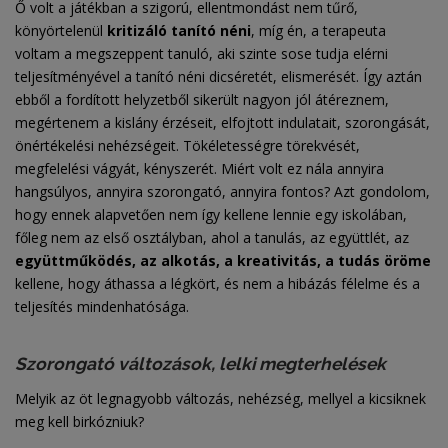
Ő volt a játékban a szigorú, ellentmondást nem tűrő,
könyörtelenül
kritizáló tanító néni
, míg én, a terapeuta
voltam a megszeppent tanuló, aki szinte sose tudja elérni
teljesítményével a tanító néni dicséretét, elismerését. Így aztán
ebből a fordított helyzetből sikerült nagyon jól átéreznem,
megértenem a kislány érzéseit, elfojtott indulatait, szorongását,
önértékelési nehézségeit. Tökéletességre törekvését,
megfelelési vágyát, kényszerét. Miért volt ez nála annyira
hangsúlyos, annyira szorongató, annyira fontos? Azt gondolom,
hogy ennek alapvetően nem így kellene lennie egy iskolában,
főleg nem az első osztályban, ahol a tanulás, az együttlét, az
együttműködés, az alkotás, a kreativitás, a tudás öröme
kellene, hogy áthassa a légkört, és nem a hibázás félelme és a
teljesítés mindenhatósága.
Szorongató változások, lelki megterhelések
Melyik az öt legnagyobb változás, nehézség, mellyel a kicsiknek
meg kell birkózniuk?