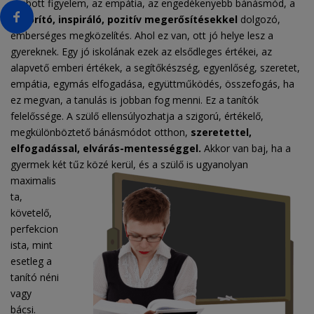
szabott figyelem, az empátia, az engedékenyebb bánásmód, a
bátorító, inspiráló, pozitív megerősítésekkel
dolgozó,
emberséges megközelítés. Ahol ez van, ott jó helye lesz a
gyereknek. Egy jó iskolának ezek az elsődleges értékei, az
alapvető emberi értékek, a segítőkészség, egyenlőség, szeretet,
empátia, egymás elfogadása, együttműködés, összefogás, ha
ez megvan, a tanulás is jobban fog menni. Ez a tanítók
felelőssége. A szülő ellensúlyozhatja a szigorú, értékelő,
megkülönböztető bánásmódot otthon,
szeretettel,
elfogadással, elvárás-mentességgel.
Akkor van baj, ha a
gyermek két tűz közé kerül, és a szülő is ugyanolyan
maximalis
ta,
követelő,
perfekcion
ista, mint
esetleg a
tanító néni
vagy
bácsi.