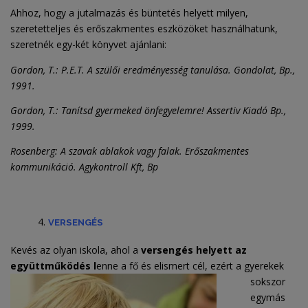
Ahhoz, hogy a jutalmazás és büntetés helyett milyen,
szeretetteljes és erőszakmentes eszközöket használhatunk,
szeretnék egy-két könyvet ajánlani:
Gordon, T.: P.E.T. A szülői eredményesség tanulása
. Gondolat, Bp.,
1991.
Gordon, T.: Tanítsd gyermeked önfegyelemre! Assertiv Kiadó Bp.,
1999.
Rosenberg: A szavak ablakok vagy falak. Erőszakmentes
kommunikáció. Agykontroll Kft, Bp
VERSENGÉS
Kevés az olyan iskola, ahol a
versengés helyett az
együttműködés l
enne a fő és elismert cél, ezért a
gyerekek
sokszor
egymás