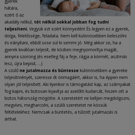
gyerek
hátára,
ezért ő az
akadály nélkül,
tét nélkül sokkal jobban fog tudni
teljesíteni.
Vegyük ezt ezért könnyedén! És legyen ez a gyerek,
dolga, felelőssége, feladata. Nem kell különösebben beleszólni
és irányítani, ebből sose sül ki semmi jó. Még akkor se, ha a
gyerek kiválóan teljesít, de közben megnyomorítja magát,
annyira szorong (és esetleg fáj a feje, rágja a körmét, asztmás
lesz, újra bepisil, …)
A szülő
ne jutalmazza és büntesse
különösebben a gyereke
teljesítményét, szeresse őt önmagáért, akkor is, ha éppen nem
olyan jól teljesített. Aki ilyenkor is támogatást kap, az szárnyakat
fog kapni, és biztosan kijavítja az azelőtti kudarcát, hiszen ott a
biztos hátország mögötte. A szeretetért ne kelljen megdolgozni,
megvívni, megharcolni, a szülői szeretetet ne kössük
feltételekhez. Nemcsak a büntetés, a túlzott jutalmazás is
árthat.