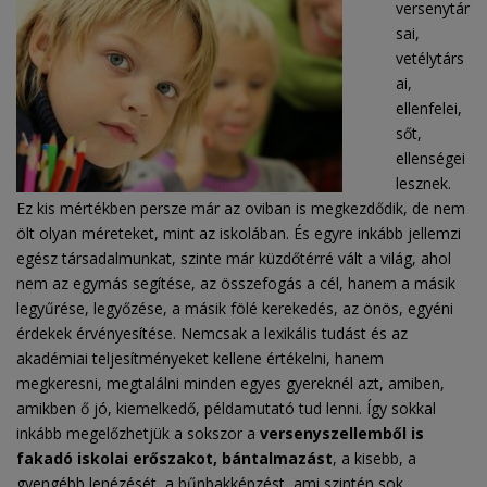
versenytár
sai,
vetélytárs
ai,
ellenfelei,
sőt,
ellenségei
lesznek.
Ez kis mértékben persze már az oviban is megkezdődik, de nem
ölt olyan méreteket, mint az iskolában. És egyre inkább jellemzi
egész társadalmunkat, szinte már küzdőtérré vált a világ, ahol
nem az egymás segítése, az összefogás a cél, hanem a másik
legyűrése, legyőzése, a másik fölé kerekedés, az önös, egyéni
érdekek érvényesítése. Nemcsak a lexikális tudást és az
akadémiai teljesítményeket kellene értékelni, hanem
megkeresni, megtalálni minden egyes gyereknél azt, amiben,
amikben ő jó, kiemelkedő, példamutató tud lenni. Így sokkal
inkább megelőzhetjük a sokszor a
versenyszellemből is
fakadó iskolai erőszakot, bántalmazást
, a kisebb, a
gyengébb lenézését, a bűnbakképzést, ami szintén sok