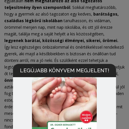
egyáltalán
nem meghatározó az alsó tagozatos
teljesítmény ilyen szempontból
. Sokkal meghatározóbb,
hogy a gyermek az alsó tagozaton egy kedves,
barátságos,
családias légkörű
iskolában
tanulhasson, és vidáman,
örömmel menjen nap, mint nap iskolába, és ott jól érezze
magát, találja meg a saját helyét a kis közösségében,
legyenek barátai, közösségi élményei, sikerei, örömei.
Így lesz egészséges önbizalommal és önértékeléssel rendelkező
gyerek, aki majd a későbbiekben is biztosan és önállóan tud
dönteni arról, mi a jó neki. És szülőként ezzel tehetjük a
legtöbbet, hogy ebben támogatjuk őt, hiszünk benne, elfogadjuk
LEGÚJABB KÖNYVEM MEGJELENT!
őt teljes mértékben, függetlenül a pillanatnyi teljesítményétől,
önmagáért, a létéért szeretjük és ismerjük el őt.
Így
aztán szárnyakat kap, és mindenféle nyomás, erőltetés nélkül jól
fog tanulni, teljesíteni, magától. Szülőként ne azt nézzük minden
este, hogy milyen értékelést vagy jegyet hozott a gyerek,
érdeklődjünk inkább afelől, hogy érezte magát az iskolában, mit
mesélne el szívesen. Az első osztályban – nagyon helyesen –
nincs még
osztályzás,
de sajnos a tanítók ezt mindenféle
fondorlatos módokon kijátsszák. És jön a piros pont, a zöld