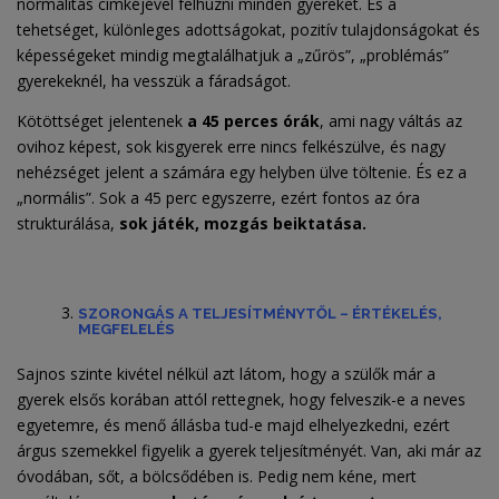
normalitás címkéjével felhúzni minden gyereket. És a
tehetséget, különleges adottságokat, pozitív tulajdonságokat és
képességeket mindig megtalálhatjuk a „zűrös”, „problémás”
gyerekeknél, ha vesszük a fáradságot.
Kötöttséget jelentenek
a 45 perces órák
, ami nagy váltás az
ovihoz képest, sok kisgyerek erre nincs felkészülve, és nagy
nehézséget jelent a számára egy helyben ülve töltenie. És ez a
„normális”. Sok a 45 perc egyszerre, ezért fontos az óra
strukturálása,
sok játék, mozgás beiktatása.
SZORONGÁS A TELJESÍTMÉNYTŐL – ÉRTÉKELÉS,
MEGFELELÉS
Sajnos szinte kivétel nélkül azt látom, hogy a szülők már a
gyerek elsős korában attól rettegnek, hogy felveszik-e a neves
egyetemre, és menő állásba tud-e majd elhelyezkedni, ezért
árgus szemekkel figyelik a gyerek teljesítményét. Van, aki már az
óvodában, sőt, a bölcsődében is. Pedig nem kéne, mert