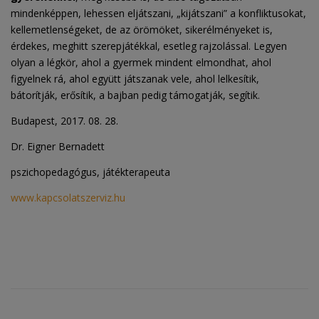
mindenképpen, lehessen eljátszani, „kijátszani” a konfliktusokat,
kellemetlenségeket, de az örömöket, sikerélményeket is,
érdekes, meghitt szerepjátékkal, esetleg rajzolással. Legyen
olyan a légkör, ahol a gyermek mindent elmondhat, ahol
figyelnek rá, ahol együtt játszanak vele, ahol lelkesítik,
bátorítják, erősítik, a bajban pedig támogatják, segítik.
Budapest, 2017. 08. 28.
Dr. Eigner Bernadett
pszichopedagógus, játékterapeuta
www.kapcsolatszerviz.hu