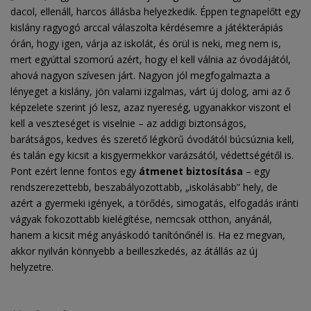
dacol, ellenáll, harcos állásba helyezkedik. Éppen tegnapelőtt egy
kislány ragyogó arccal válaszolta kérdésemre a játékterápiás
órán, hogy igen, várja az iskolát, és örül is neki, meg nem is,
mert egyúttal szomorú azért, hogy el kell válnia az óvodájától,
ahová nagyon szívesen járt. Nagyon jól megfogalmazta a
lényeget a kislány, jön valami izgalmas, várt új dolog, ami az ő
képzelete szerint jó lesz, azaz nyereség, ugyanakkor viszont el
kell a veszteséget is viselnie – az addigi biztonságos,
barátságos, kedves és szerető légkörű óvodától búcsúznia kell,
és talán egy kicsit a kisgyermekkor varázsától, védettségétől is.
Pont ezért lenne fontos egy
átmenet biztosítása
– egy
rendszerezettebb, beszabályozottabb, „iskolásabb” hely, de
azért a gyermeki igények, a törődés, simogatás, elfogadás iránti
vágyak fokozottabb kielégítése, nemcsak otthon, anyánál,
hanem a kicsit még anyáskodó tanítónőnél is. Ha ez megvan,
akkor nyilván könnyebb a beilleszkedés, az átállás az új
helyzetre.