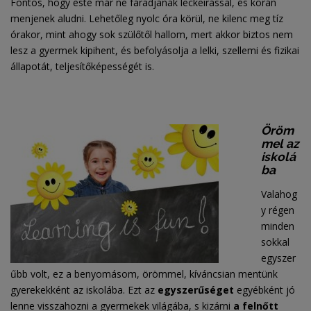
Fontos, hogy este már ne fáradjanak leckeírással, és korán
menjenek aludni. Lehetőleg nyolc óra körül, ne kilenc meg tíz
órakor, mint ahogy sok szülőtől hallom, mert akkor biztos nem
lesz a gyermek kipihent, és befolyásolja a lelki, szellemi és fizikai
állapotát, teljesítőképességét is.
Öröm
mel az
iskolá
ba
Valahog
y régen
minden
sokkal
egyszer
űbb volt, ez a benyomásom, örömmel, kíváncsian mentünk
gyerekekként az iskolába. Ezt az
egyszerűséget
egyébként jó
lenne visszahozni a gyermekek világába, s kizárni
a felnőtt