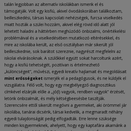
talán legjobban az alternatív iskolákban ismerik el és
támogatják. Volt egy kisfiú, akivel óvodáskorában találkoztam,
beilleszkedési, társas kapcsolati nehézségek, furcsa viselkedés
miatt hozták a szülei hozzám, akivel elég rövid idő alatt jól
lehetett haladni a háttérben meghúzódó önbizalmi, önértékelési
problémáival és a viselkedésében mutatkozó eltérésekkel, és
mire az iskolába került, az első osztályban már sikerült jól
beilleszkednie, sok barátot szereznie, nagyrészt megfelelni az
iskolai elvárásoknak. A szülőkkel együtt sokat harcoltunk azért,
hogy a kisfiú tehetségét, pozitívan is értelmezhető
„különcségeit”, művészi, egyedi kreatív hajlamait és megoldásait
mint erősségeket
ismerjék el a pedagógusok, és ne küldjék el
vizsgálatra. Félő volt, hogy egy megbélyegző diagnosztikus
címkével elzárják előle a „jó(l) vagyok, rendben vagyok” érzését,
letörik önbizalmát, és mély kétségbeesésbe taszítják.
Szerencsére ettől sikerült megóvni a gyermeket, aki örömmel jár
iskolába, tanárai dicsérik, társai kedvelik, a megmaradt néhány
egyedi tulajdonságát pedig elfogadták. Erre lenne szüksége
minden kisgyermeknek, ahelyett, hogy egy kaptafára akarnánk a