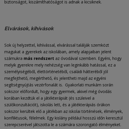
biztonságot, kiszámíthatóságot is adnak a kicsiknek.
Elvárások, kihívások
Sok új helyzettel, kihívással, elvárással találják szemközt
magukat a gyerekek az iskolában, amely alapjaiban jelent
számukra
más rendszert
az óvodával szemben. Egyéni, hogy
melyik gyerekre mely nehézség van leginkább hatással, ez a
személyiségéből, élettörténetéből, családi hátteréből jól
megfejthető, megérthető, és jelentheti majd az egyéni
segítségnyújtás vezérfonalát is. Gyakorlati munkám során
sokszor előfordult, hogy egy gyermek, akivel még óvodás
korában kezdtük el a játékterápiát (és szüleivel a
szülőkonzultációt), iskolás lett, és a játékterápiás órákon
sokszor kerültek elő a játékban az iskolai történések, élmények,
konfliktusok, félelmek. Egy kislány például hosszú időn keresztül
szerepcserével játszotta le a számára szorongató élményeket.