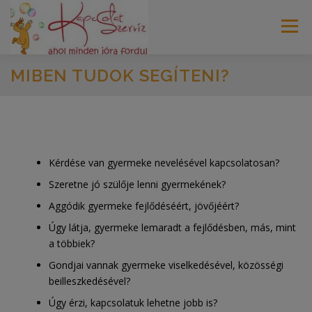
Tovább
a
Menü
tartalomhoz
MIBEN TUDOK SEGÍTENI?
FŐOLDAL
RÓLAM
SZOLGÁLTATÁSOK
MÓDSZEREIM
BLOG
AKTUÁLIS
Kérdése van gyermeke nevelésével kapcsolatosan?
Szeretne jó szülője lenni gyermekének?
KAPCSOLAT
IMPRESSZUM
Aggódik gyermeke fejlődéséért, jövőjéért?
Úgy látja, gyermeke lemaradt a fejlődésben, más, mint
a többiek?
Gondjai vannak gyermeke viselkedésével, közösségi
beilleszkedésével?
Úgy érzi, kapcsolatuk lehetne jobb is?