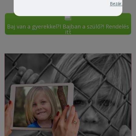
Bezár.
Baj van a gyerekkel?I Bajban a szülő?! Rendelés
itt