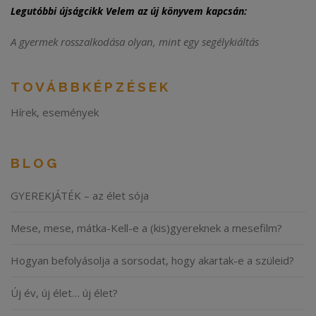
Legutóbbi újságcikk Velem az új könyvem kapcsán:
A gyermek rosszalkodása olyan, mint egy segélykiáltás
TOVÁBBKÉPZÉSEK
Hírek, események
BLOG
GYEREKJÁTÉK – az élet sója
Mese, mese, mátka-Kell-e a (kis)gyereknek a mesefilm?
Hogyan befolyásolja a sorsodat, hogy akartak-e a szüleid?
Új év, új élet… új élet?