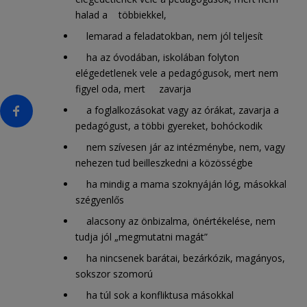
halad a többiekkel,
lemarad a feladatokban, nem jól teljesít
ha az óvodában, iskolában folyton
elégedetlenek vele a pedagógusok, mert nem
figyel oda, mert zavarja
a foglalkozásokat vagy az órákat, zavarja a
pedagógust, a többi gyereket, bohóckodik
nem szívesen jár az intézménybe, nem, vagy
nehezen tud beilleszkedni a közösségbe
ha mindig a mama szoknyáján lóg, másokkal
szégyenlős
alacsony az önbizalma, önértékelése, nem
tudja jól „megmutatni magát”
ha nincsenek barátai, bezárkózik, magányos,
sokszor szomorú
ha túl sok a konfliktusa másokkal