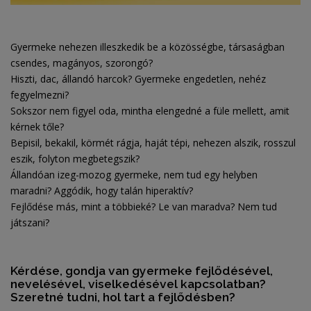
Gyermeke nehezen illeszkedik be a közösségbe, társaságban
csendes, magányos, szorongó?
Hiszti, dac, állandó harcok? Gyermeke engedetlen, nehéz
fegyelmezni?
Sokszor nem figyel oda, mintha elengedné a füle mellett, amit
kérnek tőle?
Bepisil, bekakil, körmét rágja, haját tépi, nehezen alszik, rosszul
eszik, folyton megbetegszik?
Állandóan izeg-mozog gyermeke, nem tud egy helyben
maradni? Aggódik, hogy talán hiperaktív?
Fejlődése más, mint a többieké? Le van maradva? Nem tud
játszani?
Kérdése, gondja van gyermeke fejlődésével,
nevelésével, viselkedésével kapcsolatban?
Szeretné tudni, hol tart a fejlődésben?