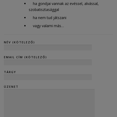
ha gondjai vannak az evéssel, alvással,
szobatisztasággal
ha nem tud játszani
vagy valami más…
NÉV (KÖTELEZŐ)
EMAIL CÍM (KÖTELEZŐ)
TÁRGY
ÜZENET