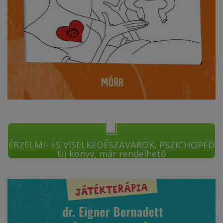
ÉRZELMI- ÉS VISELKEDÉSZAVAROK, PSZICHOPED
Új könyv, már rendelhető