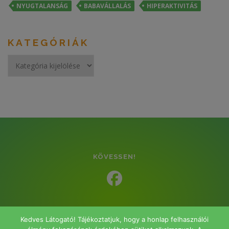
NYUGTALANSÁG
BABAVÁLLALÁS
HIPERAKTIVITÁS
KATEGÓRIÁK
Kategóriák
KÖVESSEN!
Kedves Látogató! Tájékoztatjuk, hogy a honlap felhasználói