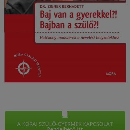
A KORAI SZÜLŐ-GYERMEK KAPCSOLAT
Rendelhető itt