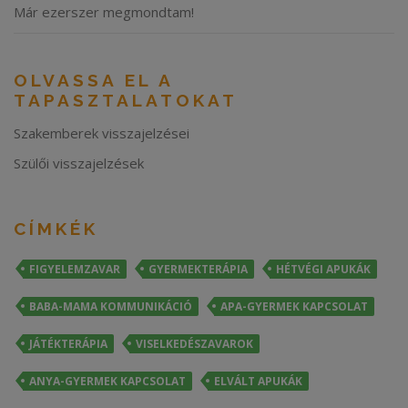
Már ezerszer megmondtam!
OLVASSA EL A
TAPASZTALATOKAT
Szakemberek visszajelzései
Szülői visszajelzések
CÍMKÉK
FIGYELEMZAVAR
GYERMEKTERÁPIA
HÉTVÉGI APUKÁK
BABA-MAMA KOMMUNIKÁCIÓ
APA-GYERMEK KAPCSOLAT
JÁTÉKTERÁPIA
VISELKEDÉSZAVAROK
ANYA-GYERMEK KAPCSOLAT
ELVÁLT APUKÁK