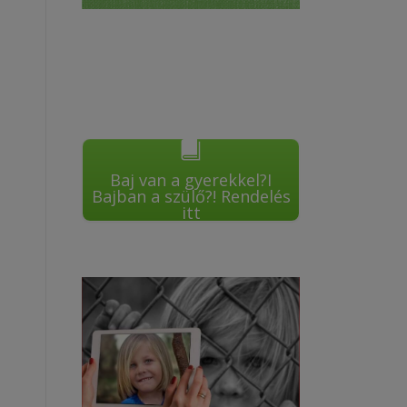
Baj van a gyerekkel?I
Bajban a szülő?! Rendelés
itt