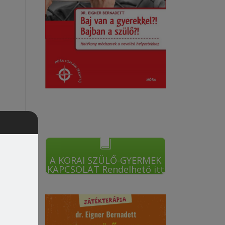
A KORAI SZÜLŐ-GYERMEK
KAPCSOLAT Rendelhető itt