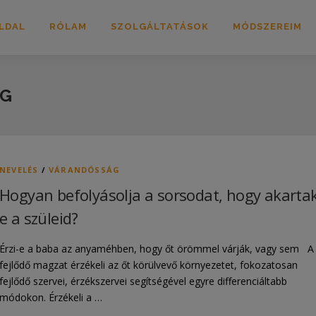
LDAL
RÓLAM
SZOLGÁLTATÁSOK
MÓDSZEREIM
ÁG
NEVELÉS
/
VÁRANDÓSSÁG
Hogyan befolyásolja a sorsodat, hogy akartak
e a szüleid?
Érzi-e a baba az anyaméhben, hogy őt örömmel várják, vagy sem A
fejlődő magzat érzékeli az őt körülvevő környezetet, fokozatosan
fejlődő szervei, érzékszervei segítségével egyre differenciáltabb
módokon. Érzékeli a …