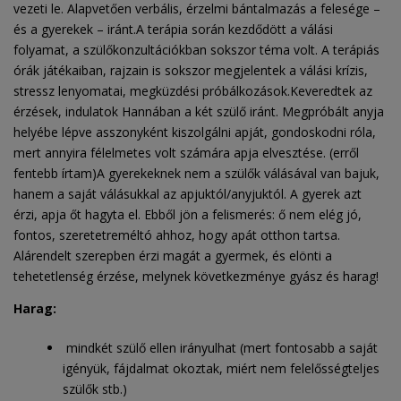
vezeti le. Alapvetően verbális, érzelmi bántalmazás a felesége –
és a gyerekek – iránt.A terápia során kezdődött a válási
folyamat, a szülőkonzultációkban sokszor téma volt. A terápiás
órák játékaiban, rajzain is sokszor megjelentek a válási krízis,
stressz lenyomatai, megküzdési próbálkozások.Keveredtek az
érzések, indulatok Hannában a két szülő iránt. Megpróbált anyja
helyébe lépve asszonyként kiszolgálni apját, gondoskodni róla,
mert annyira félelmetes volt számára apja elvesztése. (erről
fentebb írtam)A gyerekeknek nem a szülők válásával van bajuk,
hanem a saját válásukkal az apjuktól/anyjuktól. A gyerek azt
érzi, apja őt hagyta el. Ebből jön a felismerés: ő nem elég jó,
fontos, szeretetreméltó ahhoz, hogy apát otthon tartsa.
Alárendelt szerepben érzi magát a gyermek, és elönti a
tehetetlenség érzése, melynek következménye gyász és harag!
Harag:
mindkét szülő ellen irányulhat (mert fontosabb a saját
igényük, fájdalmat okoztak, miért nem felelősségteljes
szülők stb.)