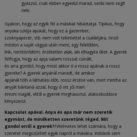
gyászol, csak ebben egyedül marad, senki nem segít
neki.
Gyakori, hogy az egyik fél a másikat hibáztatja. Tipikus, hogy
anyuka szidja apukát, hogy ez a gazember,
szoknyapecér, stb. nem volt tekintettel a családjára, önző
módon a saját vágyai után ment, egy felelőtlen,
link, nemtörődöm, érzéketlen alak, aki elhagyta őket. A gyerek
felfogja, hogy az apja valami rosszat csinált,
és arra gondol, hogy most akkor ő a rossz apának a rossz
gyereke? A gyerek anyánál maradt, de amikor
apjánál tölti a láthatási időt, rossz érzése van, mert mintha az
anyját bántaná azzal, hogy ő ott jól meri
érezni magát, ettől a gyerek meghasonul, alakoskodásra
kényszerül.
Kapcsolat apával. Anya és apa már nem szeretik
egymást, de mindketten szeretünk téged. Mit
gondol
erről a gyerek?
Félelmetes lehet számára, hogy a
szeretet megszűnhet egyik napról a másikra. Indokok sem