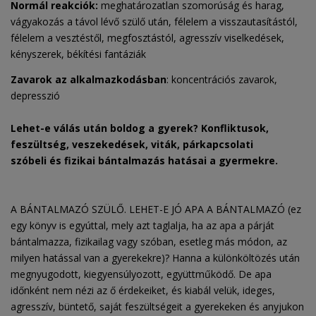
Normál reakciók:
meghatározatlan szomorúság és harag,
vágyakozás a távol lévő szülő után, félelem a visszautasítástól,
félelem a vesztéstől, megfosztástól, agresszív viselkedések,
kényszerek, békítési fantáziák
Zavarok az alkalmazkodásban
: koncentrációs zavarok,
depresszió
Lehet-e válás után boldog a gyerek? Konfliktusok,
feszültség, veszekedések, viták, párkapcsolati
szóbeli és fizikai bántalmazás hatásai a gyermekre.
A BÁNTALMAZÓ SZÜLŐ. LEHET-E JÓ APA A BÁNTALMAZÓ (ez
egy könyv is egyúttal, mely azt taglalja, ha az apa a párját
bántalmazza, fizikailag vagy szóban, esetleg más módon, az
milyen hatással van a gyerekekre)? Hanna a különköltözés után
megnyugodott, kiegyensúlyozott, együttműködő. De apa
időnként nem nézi az ő érdekeiket, és kiabál velük, ideges,
agresszív, büntető, saját feszültségeit a gyerekeken és anyjukon