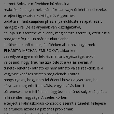
semmi. Sokszor mélyebben húzódnak a
reakciók, és a gyermek szándékosan vagy önkéntelenül ezeket
elrejteni igyekszik a külvilág elől. A gyermek
tudattalan fantáziájában pl. az anya elüldözte az apát, ezért
haragszik rá. De az anyának van kiszolgáltatva,
és lojális is szeretne vele lenni, meg persze szereti is, ezért ezt a
haragot elfojtja. Ha már a tudattalanba
kerülnek a konfliktusok, és élénken alkalmaz a gyermek
ELHÁRÍTÓ MECHANIZMUSOKAT, akkor kerül
veszélybe a gyermek lelki és mentális egészsége, akkor
valószínű, hogy
traumatizálódott a válás során
. A
tünetek lehetnek látható és nem látható válási reakciók, lelki
vagy viselkedéses szinten megjelenők. Fontos
hangsúlyozni, hogy nem feltétlenül látszik a gyereken, ha
súlyosan megterhelte a válás, vagy a válás körüli
történések, nem feltétlenül függ össze a tünet súlyossága és a
lelki sérülés nagysága. A széles körben
elterjedt alkalmazkodási koncepció szerint a tünetek fellépése
és eltűnése azonos a pszichés problémák