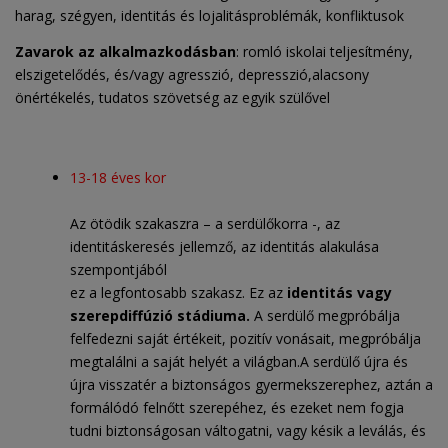
harag, szégyen, identitás és lojalitásproblémák, konfliktusok
Zavarok az alkalmazkodásban
: romló iskolai teljesítmény,
elszigetelődés, és/vagy agresszió, depresszió,alacsony
önértékelés, tudatos szövetség az egyik szülővel
13-18 éves kor
Az ötödik szakaszra – a serdülőkorra -, az
identitáskeresés jellemző, az identitás alakulása
szempontjából
ez a legfontosabb szakasz. Ez az
identitás vagy
szerepdiffúzió stádiuma.
A serdülő megpróbálja
felfedezni saját értékeit, pozitív vonásait, megpróbálja
megtalálni a saját helyét a világban.A serdülő újra és
újra visszatér a biztonságos gyermekszerephez, aztán a
formálódó felnőtt szerepéhez, és ezeket nem fogja
tudni biztonságosan váltogatni, vagy késik a leválás, és