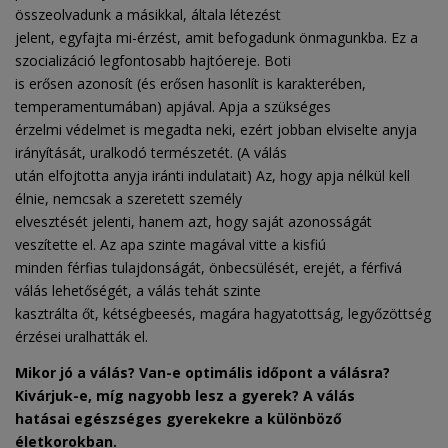
összeolvadunk a másikkal, általa létezést
jelent, egyfajta mi-érzést, amit befogadunk önmagunkba. Ez a
szocializáció legfontosabb hajtóereje. Boti
is erősen azonosít (és erősen hasonlít is karakterében,
temperamentumában) apjával. Apja a szükséges
érzelmi védelmet is megadta neki, ezért jobban elviselte anyja
irányítását, uralkodó természetét. (A válás
után elfojtotta anyja iránti indulatait) Az, hogy apja nélkül kell
élnie, nemcsak a szeretett személy
elvesztését jelenti, hanem azt, hogy saját azonosságát
veszítette el. Az apa szinte magával vitte a kisfiú
minden férfias tulajdonságát, önbecsülését, erejét, a férfivá
válás lehetőségét, a válás tehát szinte
kasztrálta őt, kétségbeesés, magára hagyatottság, legyőzöttség
érzései uralhatták el.
Mikor jó a válás? Van-e optimális időpont a válásra?
Kivárjuk-e, míg nagyobb lesz a gyerek? A válás
hatásai egészséges gyerekekre a különböző
életkorokban.