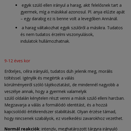
egyik szülő ellen irányul a harag, akit felelősnek tart a
gyermek, míg a másikkal azonosul. Pl. anya elűzte apát
– egy darabig ez is benne volt a levegőben Annánál.
a harag váltakozhat egyik szülőről a másikra. Tudatos
és nem tudatos érzelmi viszonyulások,
indulatok hullámozhatnak.
9-12 éves kor
Erőteljes, célra irányuló, tudatos düh jelenik meg, morális
töltéssel. Igénylik és megértik a válás
körülményeiről szóló tájékoztatást, de mindennél nagyobb a
veszélye annak, hogy a gyermek valamelyik
szülő oldalán kénytelen részt venni a másik szülő elleni harcban.
Megzavarja a válás a formálódó identitást, és a hozzá
kapcsolódó értékrendszer stabilitását. Olyan érzése támad,
hogy nincsenek szabályok, ez viselkedési zavarokhoz vezethet.
Normál reakciók
: intenzív, meghatározott tárgyra irányuló