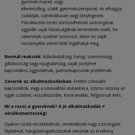
gyermek marad, vagy
ellenkezőleg, szakít gyermekszerepével, és elhagyja
családját, szimbolikusan vagy ténylegesen.
Párválasztás terén sűrűsödhetnek szorongásai,
aggódik saját házasságának kimenetele miatt, ha
valamelyik szülővel azonosul, akkor ez saját
vonzerejébe vetett hitét ingathatja meg.
Normál reakciók:
kiábrándultság, harag, szomorúság,
gátlásosság vagy nyugtalanság, saját jövőjével
kapcsolatos aggodalmak, partnerkapcsolati problémák.
Zavarok az alkalmazkodásban:
éretlen szexuális
kapcsolatok, vagy a szexualitás elutasítása, szoros viszony az
egyik szülővel, visszahúzódás, korai leválás, felgyorsult érés.
Mi a rossz a gyereknek? A jó alkalmazkodás ≠
sérülésmentesség!
Gyakori szülői veszekedések, verekedések nagy szorongást,
fájdalmat, hangulatingadozásokat okoznak az érzékeny