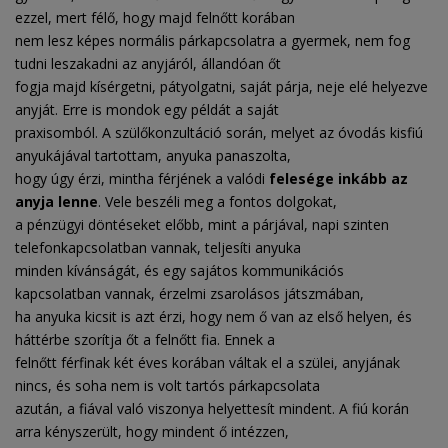
ezzel, mert félő, hogy majd felnőtt korában
nem lesz képes normális párkapcsolatra a gyermek, nem fog
tudni leszakadni az anyjáról, állandóan őt
fogja majd kísérgetni, pátyolgatni, saját párja, neje elé helyezve
anyját. Erre is mondok egy példát a saját
praxisomból. A szülőkonzultáció során, melyet az óvodás kisfiú
anyukájával tartottam, anyuka panaszolta,
hogy úgy érzi, mintha férjének a valódi
felesége inkább az
anyja lenne
. Vele beszéli meg a fontos dolgokat,
a pénzügyi döntéseket előbb, mint a párjával, napi szinten
telefonkapcsolatban vannak, teljesíti anyuka
minden kívánságát, és egy sajátos kommunikációs
kapcsolatban vannak, érzelmi zsarolásos játszmában,
ha anyuka kicsit is azt érzi, hogy nem ő van az első helyen, és
háttérbe szorítja őt a felnőtt fia. Ennek a
felnőtt férfinak két éves korában váltak el a szülei, anyjának
nincs, és soha nem is volt tartós párkapcsolata
azután, a fiával való viszonya helyettesít mindent. A fiú korán
arra kényszerült, hogy mindent ő intézzen,