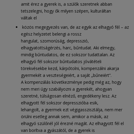
amit érez a gyerek is, a szülők szeretnek abban
tetszelegni, hogy ők milyen szépen, kulturáltan
váltak el
közös megegyezés van, de az egyik az elhagyó fél – az
egész helyzetet belengi a rossz
hangulat, szomorúság, depresszió,
elhagyatottságérzés, harc, bűntudat. Aki elmegy,
mindig bűntudatos, de ez sokszor tudattalan. Az
elhagyó fél sokszor bűntudatos jóvátételi
törekvésekbe kezd, kárpótolni, kompenzálni akarja
gyermekét a veszteségeiért, a saját „bűneiért”.
A kompenzálás következménye pedig még az, hogy
nem meri úgy szabályozni a gyerekét, ahogyan
szeretné, túlságosan elnéző, engedékeny lesz. Az
elhagyott fél sokszor depresszióba esik,
lehangolt, a gyermek ezt végigasszisztálja, nem mer
örülni esetleg annak sem, amikor a másik, az
elhagyó szülőnél jól érezné magát. Az elhagyott fél el
van borítva a gyászától, de a gyerek is