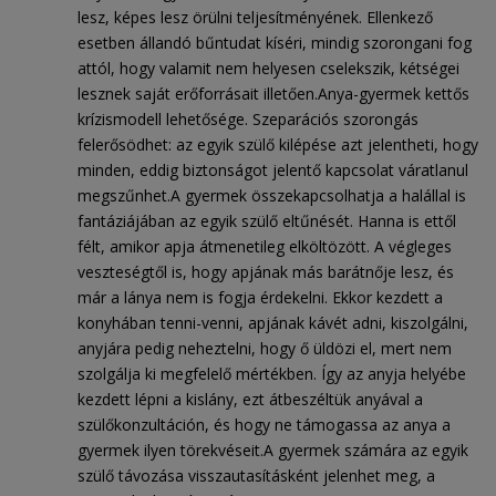
lesz, képes lesz örülni teljesítményének. Ellenkező
esetben állandó bűntudat kíséri, mindig szorongani fog
attól, hogy valamit nem helyesen cselekszik, kétségei
lesznek saját erőforrásait illetően.Anya-gyermek kettős
krízismodell lehetősége. Szeparációs szorongás
felerősödhet: az egyik szülő kilépése azt jelentheti, hogy
minden, eddig biztonságot jelentő kapcsolat váratlanul
megszűnhet.A gyermek összekapcsolhatja a halállal is
fantáziájában az egyik szülő eltűnését. Hanna is ettől
félt, amikor apja átmenetileg elköltözött. A végleges
veszteségtől is, hogy apjának más barátnője lesz, és
már a lánya nem is fogja érdekelni. Ekkor kezdett a
konyhában tenni-venni, apjának kávét adni, kiszolgálni,
anyjára pedig neheztelni, hogy ő üldözi el, mert nem
szolgálja ki megfelelő mértékben. Így az anyja helyébe
kezdett lépni a kislány, ezt átbeszéltük anyával a
szülőkonzultáción, és hogy ne támogassa az anya a
gyermek ilyen törekvéseit.A gyermek számára az egyik
szülő távozása visszautasításként jelenhet meg, a