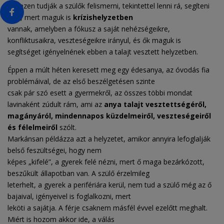
nehezen tudják a szülők felismerni, tekintettel lenni rá, segíteni
neki, mert maguk is
krízishelyzetben
vannak, amelyben a fókusz a saját nehézségeikre,
konfliktusaikra, veszteségeikre irányul, és ők maguk is
segítséget igényelnének ebben a talajt vesztett helyzetben.
Éppen a múlt héten keresett meg egy édesanya, az óvodás fia
problémáival, de az első beszélgetésen szinte
csak pár szó esett a gyermekről, az összes többi mondat
lavinaként zúdult rám, ami az
anya talajt
vesztettségéről,
magányáról, mindennapos küzdelmeiről, veszteségeiről
és félelmeiről
szólt.
Markánsan példázza azt a helyzetet, amikor annyira lefoglalják
belső feszültségei, hogy nem
képes „kifelé”, a gyerek felé nézni, mert ő maga bezárkózott,
beszűkült állapotban van. A szülő érzelmileg
leterhelt, a gyerek a perifériára kerül, nem tud a szülő még az ő
bajaival, igényeivel is foglalkozni, mert
leköti a sajátja. A férje csaknem másfél évvel ezelőtt meghalt.
Miért is hozom akkor ide, a válás