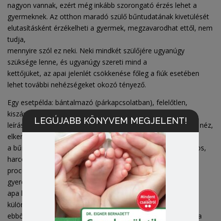
nagyon vannak, ezért még inkább szorongató érzés lehet a
gyermeknek. Az otthon maradó szülő bűntudatának kivetülését
elutasításként érzékelheti a gyermek, megzavarodhat ettől, nem
tudja,
mennyire szól ez neki. Neki mindkét szülőjére ugyanúgy
szüksége lenne, és ugyanúgy szereti mind a
kettőjüket, az apai jelenlét csökkenése főleg a fiúk esetében
lehet további nehézségeket okozó tényező.
Egy esetpélda: bántalmazó (párkapcsolatban), felelőtlen,
kiszámíthatatlan, link, függő apa – az exnej
LEGÚJABB KÖNYVEM MEGJELENT!
leírásában. Anya kezdeményezi a válást, a fiú sokáig rá sem néz,
elkerüli a tekintetét. Anyában ezért erős
a bűntudat. Apa nem érti a válást, ő mindent megtett. Viharos,
harcokkal teli válási folyamat, bírósági
procedúra, pszichológiai vélemények, apát kiiktatta volna a
gyerekek életéből az anya, de ez nem sikerült,
apa kéthetente hétvégét, és hétközben két napot kap. Erős
különbségek az életmódban, életvitelben,
ebből sok konfliktus, hibáztatás az anya részéről. Nyilván apa