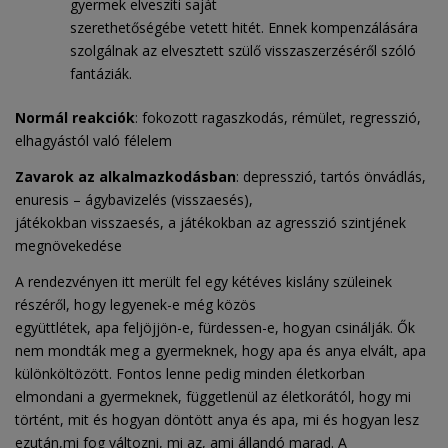
gyermek elveszíti saját
szerethetőségébe vetett hitét. Ennek kompenzálására
szolgálnak az elvesztett szülő visszaszerzéséről szóló
fantáziák.
Normál reakciók
: fokozott ragaszkodás, rémület, regresszió,
elhagyástól való félelem
Zavarok az alkalmazkodásban
: depresszió, tartós önvádlás,
enuresis – ágybavizelés (visszaesés),
játékokban visszaesés, a játékokban az agresszió szintjének
megnövekedése
A rendezvényen itt merült fel egy kétéves kislány szüleinek
részéről, hogy legyenek-e még közös
együttlétek, apa feljöjjön-e, fürdessen-e, hogyan csinálják. Ők
nem mondták meg a gyermeknek, hogy apa és anya elvált, apa
különköltözött. Fontos lenne pedig minden életkorban
elmondani a gyermeknek, függetlenül az életkorától, hogy mi
történt, mit és hogyan döntött anya és apa, mi és hogyan lesz
ezután,mi fog változni, mi az, ami állandó marad. A