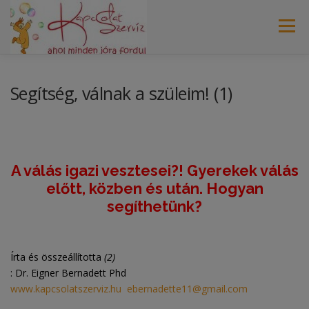
Tovább
a
Menü
tartalomhoz
FŐOLDAL
RÓLAM
SZOLGÁLTATÁSOK
Segítség, válnak a szüleim! (1)
MÓDSZEREIM
BLOG
AKTUÁLIS
A válás igazi vesztesei?! Gyerekek válás
KAPCSOLAT
IMPRESSZUM
előtt, közben és után. Hogyan
segíthetünk?
Írta és összeállította
(2)
: Dr. Eigner Bernadett Phd
www.kapcsolatszerviz.hu
ebernadette11@gmail.com