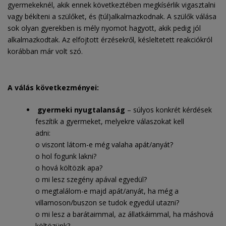
gyermekeknél, akik ennek következtében megkísérlik vigasztalni
vagy békíteni a szülőket, és (túl)alkalmazkodnak. A szülők válása
sok olyan gyerekben is mély nyomot hagyott, akik pedig jól
alkalmazkodtak. Az elfojtott érzésekről, késleltetett reakciókról
korábban már volt szó.
A válás következményei:
gyermeki nyugtalanság
– súlyos konkrét kérdések
feszítik a gyermeket, melyekre válaszokat kell
adni:
o viszont látom-e még valaha apát/anyát?
o hol fogunk lakni?
o hová költözik apa?
o mi lesz szegény apával egyedül?
o megtalálom-e majd apát/anyát, ha még a
villamoson/buszon se tudok egyedül utazni?
o mi lesz a barátaimmal, az állatkáimmal, ha máshová
költözünk?