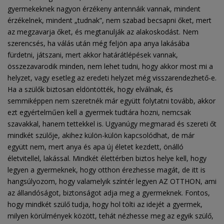
gyermekeknek nagyon érzékeny antennáik vannak, mindent
érzékelnek, mindent „tudnak”, nem szabad becsapni őket, mert
az megzavarja őket, és megtanulják az alakoskodást. Nem
szerencsés, ha válás után még feljön apa anya lakásába
fürdetni, játszani, mert akkor határátlépések vannak,
összezavarodik minden, nem lehet tudni, hogy akkor most mi a
helyzet, vagy esetleg az eredeti helyzet még visszarendezhető-e.
Ha a szülők biztosan eldöntötték, hogy elválnak, és
semmiképpen nem szeretnék már együtt folytatni tovább, akkor
ezt egyértelműen kell a gyermek tudtára hozni, nemcsak
szavakkal, hanem tettekkel is. Ugyanúgy megmarad és szereti őt
mindkét szülője, akihez külön-külön kapcsolódhat, de már
együtt nem, mert anya és apa új életet kezdett, önálló
életvitellel, lakással. Mindkét élettérben biztos helye kell, hogy
legyen a gyermeknek, hogy otthon érezhesse magát, de itt is
hangsúlyozom, hogy valamelyik színtér legyen AZ OTTHON, ami
az állandóságot, biztonságot adja meg a gyermeknek. Fontos,
hogy mindkét szülő tudja, hogy hol tölti az idejét a gyermek,
milyen körülmények között, tehát nézhesse meg az egyik szülő,