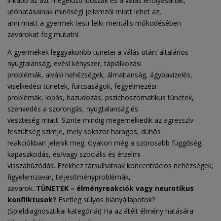
inkább az azt megelőző időszak és a válás lefolyásának,
utóhatásainak minőségi jellemzői miatt lehet az,
ami miatt a gyermek testi-lelki-mentális működésében
zavarokat fog mutatni.
A gyermekek leggyakoribb tünetei a válás után: általános
nyugtalanság, evési kényszer, táplálkozási
problémák, alvási nehézségek, álmatlanság, ágybavizelés,
viselkedési tünetek, furcsaságok, fegyelmezési
problémák, lopás, hazudozás, pszichoszomatikus tünetek,
szenvedés a szorongás, nyugtalanság és
veszteség miatt. Szinte mindig megemelkedik az agresszív
feszültség szintje, mely sokszor haragos, dühös
reakciókban jelenik meg. Gyakori még a szorosabb függőség,
kapaszkodás, és/vagy szociális és érzelmi
visszahúzódás. Ezekhez társulhatnak koncentrációs nehézségek,
figyelemzavar, teljesítményproblémák,
zavarok.
TÜNETEK – élményreakciók vagy neurotikus
konfliktusok?
Esetleg súlyos hiányállapotok?
(Spieldiagnosztikai kategóriái) Ha az átélt élmény hatására