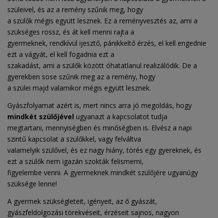
szüleivel, és az a remény szűnik meg, hogy
a szülők mégis együtt lesznek. Ez a reményvesztés az, ami a
szükséges rossz, és át kell menni rajta a
gyermeknek, rendkívül ijesztő, pánikkeltő érzés, el kell engednie
ezt a vágyát, el kell fogadnia ezt a
szakadást, ami a szülők között óhatatlanul realizálódik. De a
gyerekben sose szűnik meg az a remény, hogy
a szülei majd valamikor mégis együtt lesznek.
Gyászfolyamat azért is, mert nincs arra jó megoldás, hogy
mindkét szülőjével
ugyanazt a kapcsolatot tudja
megtartani, mennyiségben és minőségben is. Elvész a napi
szintű kapcsolat a szülőkkel, vagy felváltva
valamelyik szülővel, és ez nagy hiány, törés egy gyereknek, és
ezt a szülők nem igazán szokták felismerni,
figyelembe venni. A gyermeknek mindkét szülőjére ugyanúgy
szüksége lenne!
A gyermek szükségleteit, igényeit, az ő gyászát,
gyászfeldolgozási törekvéseit, érzéseit sajnos, nagyon