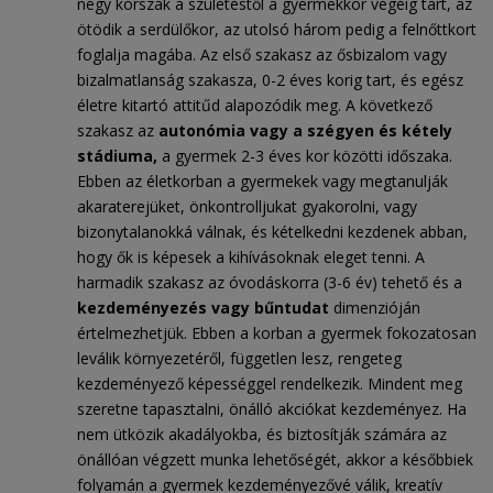
négy korszak a születéstől a gyermekkor végéig tart, az
ötödik a serdülőkor, az utolsó három pedig a felnőttkort
foglalja magába. Az első szakasz az ősbizalom vagy
bizalmatlanság szakasza, 0-2 éves korig tart, és egész
életre kitartó attitűd alapozódik meg. A következő
szakasz az
autonómia vagy a szégyen és kétely
stádiuma,
a gyermek 2-3 éves kor közötti időszaka.
Ebben az életkorban a gyermekek vagy megtanulják
akaraterejüket, önkontrolljukat gyakorolni, vagy
bizonytalanokká válnak, és kételkedni kezdenek abban,
hogy ők is képesek a kihívásoknak eleget tenni. A
harmadik szakasz az óvodáskorra (3-6 év) tehető és a
kezdeményezés vagy bűntudat
dimenzióján
értelmezhetjük. Ebben a korban a gyermek fokozatosan
leválik környezetéről, független lesz, rengeteg
kezdeményező képességgel rendelkezik. Mindent meg
szeretne tapasztalni, önálló akciókat kezdeményez. Ha
nem ütközik akadályokba, és biztosítják számára az
önállóan végzett munka lehetőségét, akkor a későbbiek
folyamán a gyermek kezdeményezővé válik, kreatív