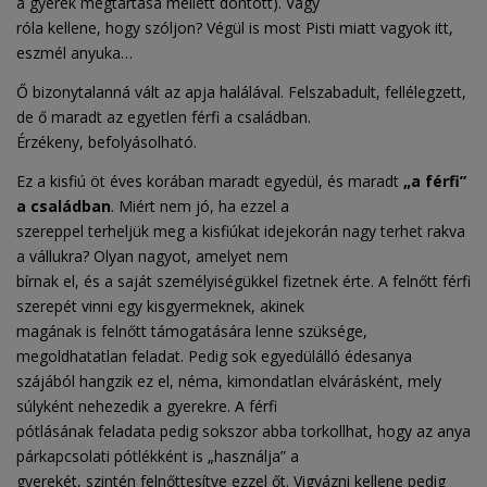
a gyerek megtartása mellett döntött). Vagy
róla kellene, hogy szóljon? Végül is most Pisti miatt vagyok itt,
eszmél anyuka…
Ő bizonytalanná vált az apja halálával. Felszabadult, fellélegzett,
de ő maradt az egyetlen férfi a családban.
Érzékeny, befolyásolható.
Ez a kisfiú öt éves korában maradt egyedül, és maradt
„a férfi”
a családban
.
Miért nem jó, ha ezzel a
szereppel terheljük meg a kisfiúkat idejekorán nagy terhet rakva
a vállukra? Olyan nagyot, amelyet nem
bírnak el, és a saját személyiségükkel fizetnek érte. A felnőtt férfi
szerepét vinni egy kisgyermeknek, akinek
magának is felnőtt támogatására lenne szüksége,
megoldhatatlan feladat. Pedig sok egyedülálló édesanya
szájából hangzik ez el, néma, kimondatlan elvárásként, mely
súlyként nehezedik a gyerekre. A férfi
pótlásának feladata pedig sokszor abba torkollhat, hogy az anya
párkapcsolati pótlékként is „használja” a
gyerekét, szintén felnőttesítve ezzel őt. Vigyázni kellene pedig