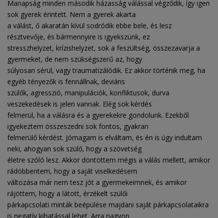
Manapság minden második házasság válással végződik, így igen
sok gyerek érintett. Nem a gyerek akarta
a válást, ő akaratán kívül sodródik ebbe bele, és lesz
résztvevője, és bármennyire is igyekszünk, ez
stresszhelyzet, krízishelyzet, sok a feszültség, összezavarja a
gyermeket, de nem szükségszerű az, hogy
súlyosan sérül, vagy traumatizálódik. Ez akkor történik meg, ha
egyéb tényezők is fennállnak, deviáns
szülők, agresszió, manipulációk, konfliktusok, durva
veszekedések is jelen vannak. Elég sok kérdés
felmerül, ha a válásra és a gyerekekre gondolunk. Ezekből
igyekeztem összeszedni sok fontos, gyakran
felmerülő kérdést. Jómagam is elváltam, és én is úgy indultam
neki, ahogyan sok szülő, hogy a szövetség
életre szóló lesz. Akkor döntöttem mégis a válás mellett, amikor
rádöbbentem, hogy a saját viselkedésem
változása már nem tesz jót a gyermekeimnek, és amikor
rájöttem, hogy a látott, érzékelt szülői
párkapcsolati minták beépülése majdani saját párkapcsolataikra
is negatív kihatással lehet. Arra nagyon