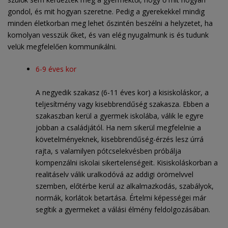
gondol, és mit hogyan szeretne. Pedig a gyerekekkel mindig
minden életkorban meg lehet őszintén beszélni a helyzetet, ha
komolyan vesszük őket, és van elég nyugalmunk is és tudunk
velük megfelelően kommunikálni.
6-9 éves kor
A negyedik szakasz (6-11 éves kor) a kisiskoláskor, a
teljesítmény vagy kisebbrendűség szakasza. Ebben a
szakaszban kerül a gyermek iskolába, válik le egyre
jobban a családjától. Ha nem sikerül megfelelnie a
követelményeknek, kisebbrendűség-érzés lesz úrrá
rajta, s valamilyen pótcselekvésben próbálja
kompenzálni iskolai sikertelenségeit. Kisiskoláskorban a
realitáselv válik uralkodóvá az addigi örömelvvel
szemben, előtérbe kerül az alkalmazkodás, szabályok,
normák, korlátok betartása. Értelmi képességei már
segítik a gyermeket a válási élmény feldolgozásában.