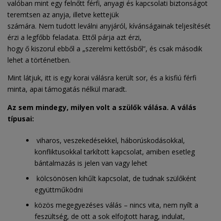
valóban mint egy felnőtt férfi, anyagi és kapcsolati biztonságot
teremtsen az anyja, illetve kettejük
számára. Nem tudott leválni anyjáról, kívánságainak teljesítését
érzi a legfőbb feladata. Ettől párja azt érzi,
hogy ő kiszorul ebből a „szerelmi kettősből”, és csak második
lehet a történetben.
Mint látjuk, itt is egy korai válásra került sor, és a kisfiú férfi
minta, apai támogatás nélkül maradt.
Az sem mindegy, milyen volt a szülők válása. A válás
típusai:
viharos, veszekedésekkel, háborúskodásokkal,
konfliktusokkal tarkított kapcsolat, amiben esetleg
bántalmazás is jelen van vagy lehet
kölcsönösen kihűlt kapcsolat, de tudnak szülőként
együttműködni
közös megegyezéses válás – nincs vita, nem nyílt a
feszültség, de ott a sok elfojtott harag, indulat,