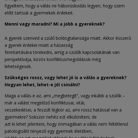
figyeltem, hogy a válás ne háborúskodás legyen, hogy szem
előtt tartsuk a gyermekek érdekeit.
Menni vagy maradni? Mi a jobb a gyereknek?
A gyerek szenved a szülő boldogtalansága miatt. Akkor ésszerű
a gyerek érdekei miatt a házasság
fenntartására törekedni, amíg a szülők kapcsolatának van
perspektívája, közös konfliktusmegoldások még
lehetségesek.
Szükséges rossz, vagy lehet jó is a válás a gyereknek?
Hogyan lehet, lehet-e jól csinálni?
Maga a válás-e az, ami „megbetegít”, vagy inkább a szülők –
már a válást megelőző konfliktusai, vitái,
veszekedései, a feszült légkör az, ami rossz hatással van a
gyermekre? Sokszor nehéz ezt elkülöníteni, de
azt ki lehet jelenteni, hogy önmagában a válás nem feltétlenül
patologizáló tényező egy gyermek életében,