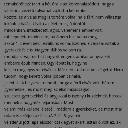
témaköréhez? Mert a két óra alatt körvonalazódott, hogy a
váláshoz vezető folyamat zajlott a két ember
között, és a válás meg is történt volna, ha a férfi nem választja
inkább a halált. Uralta az életemet, ő döntött
mindenben, intézkedett, agilis, vehemens ember volt,
rátelepedett mindenkire, ha ő nem halt volna meg,
akkor 1-2 éven belül elváltunk volna. Iszonyú elvárásai voltak a
gyerekek felé is. Nagyon dühös voltam rá,
mondja sírva, mert itt hagyott engem, amikor annyira két
emberre épült minden. Úgy lépett ki, hogy ne
kelljen még egyszer elválnia. Már nem tudtunk beszélgetni. Nem
tudom, hogy kellett volna jobban csinálni,
jelenti ki. A helyzetet nehezíti, hogy a férfi elvált volt, három
gyermekkel, és most még az első házasságból
született gyerekekkel és anyjukkal is iszonyú küzdelmek, harcok
mennek a hagyatéki eljárásban. Most
valami más kellene: életcél. Imádom a gyerekeket, de most már
rólam is szóljon az élet. (A 2. és 3. gyerek
véletlenül jött, apa először csak egyet akart, aztán ő volt az, aki