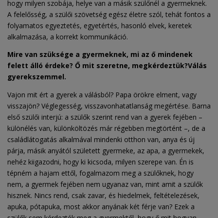
hogy milyen szobája, helye van a másik szülőnél a gyermeknek.
A felelősség, a szülői szövetség egész életre szól, tehát fontos a
folyamatos egyeztetés, egyetértés, hasonló elvek, keretek
alkalmazása, a korrekt kommunikáció.
Mire van szüksége a gyermeknek, mi az ő mindenek
felett álló érdeke? Ő mit szeretne, megkérdeztük?
Válás
gyerekszemmel.
Vajon mit ért a gyerek a válásból? Papa örökre elment, vagy
visszajön? Véglegesség, visszavonhatatlanság megértése. Barna
első szülői interjú: a szülők szerint rend van a gyerek fejében –
különélés van, különköltözés már régebben megtörtént –, de a
családlátogatás alkalmával mindenki otthon van, anya és új
párja, másik anyától született gyermeke, az apa, a gyermekek,
nehéz kiigazodni, hogy ki kicsoda, milyen szerepe van. Én is
tépném a hajam ettől, fogalmazom meg a szülőknek, hogy
nem, a gyermek fejében nem ugyanaz van, mint amit a szülők
hisznek. Nincs rend, csak zavar, és hiedelmek, feltételezések,
apuka, pótapuka, most akkor anyának két férje van? Ezek a
szülők sem kérdezték meg a gyermektől, hogy ő mit hogyan