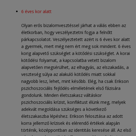
6 éves kor alatt
Olyan erős bizalomvesztéssel járhat a válás ebben az
életkorban, hogy veszélyeztetni fogja a felnőtt
párkapcsolatot. Veszélyeztetett azért is 6 éves kor alatt
a gyermek, mert még nem ért meg sok mindent. 6 éves
korig alapvető szükséglet a kötődési szükséglet. A korai
kötődési folyamat, a kapcsolatba vetett bizalom
alapvetően megsérülhet, az elhagyás, az elszakadás, a
veszteség súlya az alakuló kötődés miatt sokkal
nagyobb lesz, lehet, mint később. Elég, ha csak Erikson
pszichoszociális fejlődés-elméletének első fázisára
gondolunk. Minden életszakasz váltáskor
pszichoszociális krízist, konfliktust élünk meg, melyek
adekvát megoldása szükséges a következő
életszakaszba lépéshez. Erikson felosztása az adott
korra jellemző krízisek és elérendő értékek alapján
történik, középpontban az identitás keresése áll. Az első