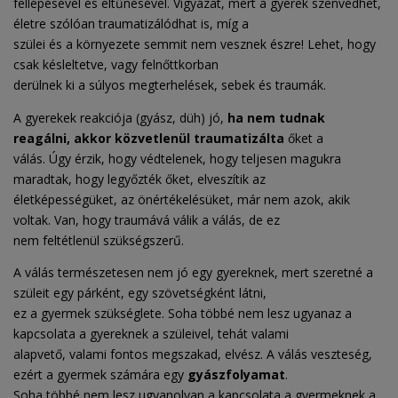
fellépésével és eltűnésével. Vigyázat, mert a gyerek szenvedhet,
életre szólóan traumatizálódhat is, míg a
szülei és a környezete semmit nem vesznek észre! Lehet, hogy
csak késleltetve, vagy felnőttkorban
derülnek ki a súlyos megterhelések, sebek és traumák.
A gyerekek reakciója (gyász, düh) jó,
ha nem tudnak
reagálni, akkor közvetlenül traumatizálta
őket a
válás. Úgy érzik, hogy védtelenek, hogy teljesen magukra
maradtak, hogy legyőzték őket, elveszítik az
életképességüket, az önértékelésüket, már nem azok, akik
voltak. Van, hogy traumává válik a válás, de ez
nem feltétlenül szükségszerű.
A válás természetesen nem jó egy gyereknek, mert szeretné a
szüleit egy párként, egy szövetségként látni,
ez a gyermek szükséglete. Soha többé nem lesz ugyanaz a
kapcsolata a gyereknek a szüleivel, tehát valami
alapvető, valami fontos megszakad, elvész. A válás veszteség,
ezért a gyermek számára egy
gyászfolyamat
.
Soha többé nem lesz ugyanolyan a kapcsolata a gyermeknek a