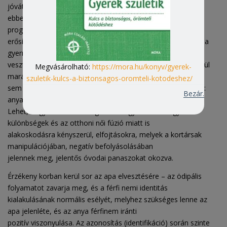
jóvátételi törekvései is szerepet játszanak
ebben, a saját bűntudatából fakadóan (elkényeztetés
programokkal, anyagi javakkal, ami anya félelmét
erősíti, hogy ezzel ő nem tud versenyre kelni, és elveszítheti a
gyermeke ragaszkodását). A gyerek erős
vesztesége az apa elvesztése, úgy érzi, kirekesztődik, egyedül
Megvásárolható:
https://mora.hu/konyv/gyerek-
marad, beszorul a „két nő” közé, akikkel apa
szuletik-kulcs-a-biztonsagos-oromteli-kotodeshez/
sem szeretne együtt lakni, lenni. Többször kijelenti anyjának:
Bezár.
anya, én elválok tőled, és apához költözöm.
Lehet, hogy ez lenne a megoldás? A gyermek a nagy
különbségek és az otthoni női fúzió miatt is
alakoskodásra kényszerül, elfojtásokra, melyek a kortársak
manipulációjában, negatív befolyásolásában
jelennek meg, jelentős óvodai panaszokat okozva.
Érzékeny korban kerül sor az apa elvesztésére – az ödipális
folyamatot zavarja meg, és a férfi nemi identitás
kialakulásának normális esélyét, melyhez szükséges lenne az
apa jelenléte, és az anya férfinem iránti
pozitív viszonyulása. Az azonosítás (identifikáció) során szinte