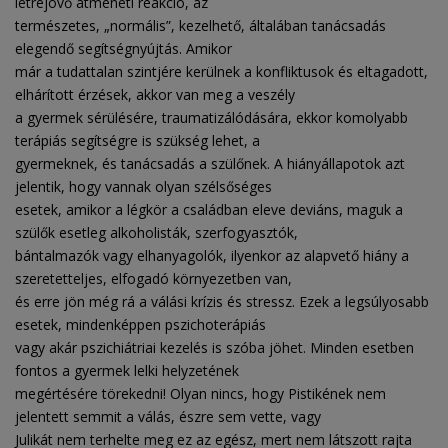
létrejövő átmeneti reakció, az
természetes, „normális”, kezelhető, általában tanácsadás
elegendő segítségnyújtás. Amikor
már a tudattalan szintjére kerülnek a konfliktusok és eltagadott,
elhárított érzések, akkor van meg a veszély
a gyermek sérülésére, traumatizálódására, ekkor komolyabb
terápiás segítségre is szükség lehet, a
gyermeknek, és tanácsadás a szülőnek. A hiányállapotok azt
jelentik, hogy vannak olyan szélsőséges
esetek, amikor a légkör a családban eleve deviáns, maguk a
szülők esetleg alkoholisták, szerfogyasztók,
bántalmazók vagy elhanyagolók, ilyenkor az alapvető hiány a
szeretetteljes, elfogadó környezetben van,
és erre jön még rá a válási krízis és stressz. Ezek a legsúlyosabb
esetek, mindenképpen pszichoterápiás
vagy akár pszichiátriai kezelés is szóba jöhet. Minden esetben
fontos a gyermek lelki helyzetének
megértésére törekedni! Olyan nincs, hogy Pistikének nem
jelentett semmit a válás, észre sem vette, vagy
Julikát nem terhelte meg ez az egész, mert nem látszott rajta